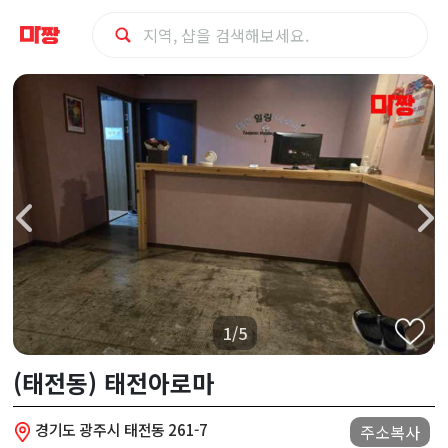
광
주
시
(태
전
동)
1/5
태
(태전동) 태전아로마
전
경기도 광주시 태전동 261-7
주소복사