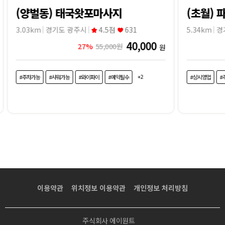
(양벌동) 태국왓포마사지
(초월) 
3.03km
경기도 광주시
4.5점
631
5.34km
경
40,000
27%
55,000원
원
+2
#주차가능
#샤워가능
#와이파이
#예약필수
#상시영업
#
이용약관
위치정보 이용약관
개인정보 처리방침
주식회사 에이원트