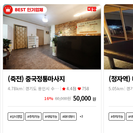
(죽전) 중국정통마사지
(정자역)
4.78km
경기도 용인시 수지구
4.4점
758
5.05km
50,000
16%
60,000원
원
+3
#상시영업
#주차가능
#샤워가능
#와이파이
#주차가능
#