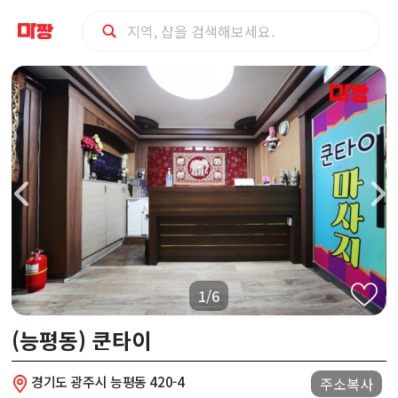
광
주
시
(능
평
동)
1/6
쿤
(능평동) 쿤타이
타
경기도 광주시 능평동 420-4
주소복사