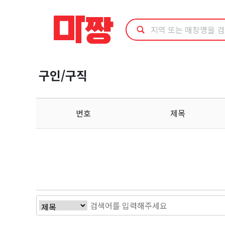
구
인/
구
구인/구직
직
번호
제목