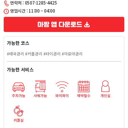
연락처 : 0507-1285-4425
청
영업시간 : 11:00 ~ 04:00
담
아
가능한 코스
로
#태국관리 #커플관리 #타이관리 #아로마관리
마
가능한 서비스
마
사
지