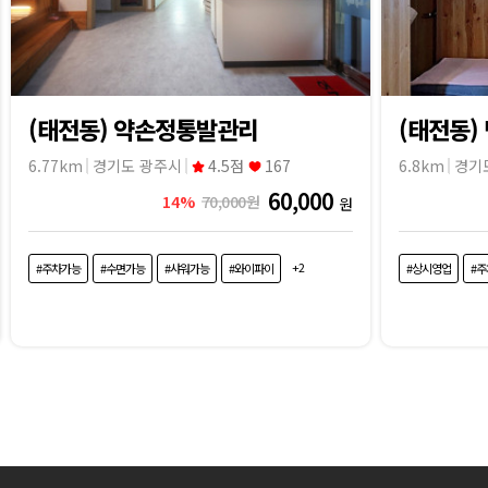
(태전동) 약손정통발관리
(태전동)
6.77km
경기도 광주시
4.5점
167
6.8km
경기
60,000
14%
70,000원
원
+2
#주차가능
#수면가능
#샤워가능
#와이파이
#상시영업
#