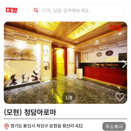
용
인
시
처
인
구
1/8
(모
(모현) 청담아로마
현)
경기도 용인시 처인구 모현읍 왕산리 432
주소복사