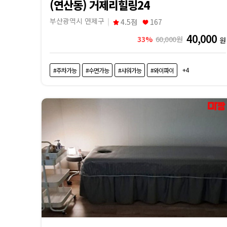
(연산동) 거제리힐링24
부산광역시 연제구
4.5점
167
40,000
33%
60,000원
원
+4
#주차가능
#수면가능
#샤워가능
#와이파이