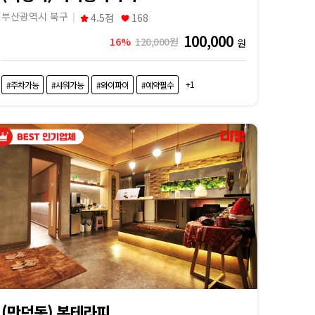
부산광역시 북구
4.5점
168
100,000
16%
120,000원
원
+1
#주차가능
#샤워가능
#와이파이
#예약필수
(만덕동) 본테라피