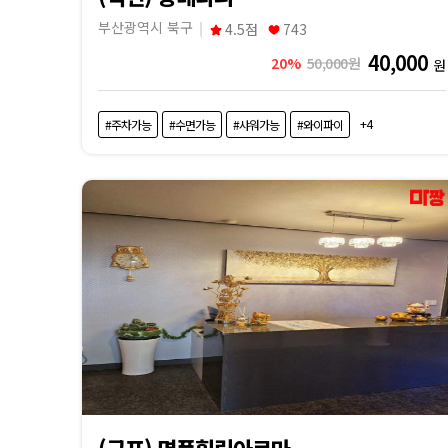
교
부산광역시 북구
4.5점
743
40,000
20%
50,000원
원
|
마
+4
#주차가능
#수면가능
#샤워가능
#와이파이
짱
(구포) 명품힐링아로마