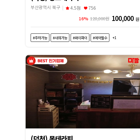
내
부산광역시 북구
4.5점
756
근
100,000
16%
120,000원
원
처
+1
#주차가능
#샤워가능
#와이파이
#예약필수
마
사
지
샵
가
격
비
(덕천) 몽테라피