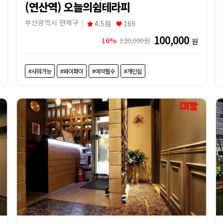
(연산역) 오늘의쉼테라피
부산광역시 연제구
4.5점
169
100,000
16%
120,000원
원
#샤워가능
#와이파이
#예약필수
#개인실