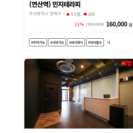
(연산역) 민지테라피
부산광역시 연제구
4.5점
169
160,000
11%
180,000원
원
+1
#주차가능
#샤워가능
#와이파이
#예약필수