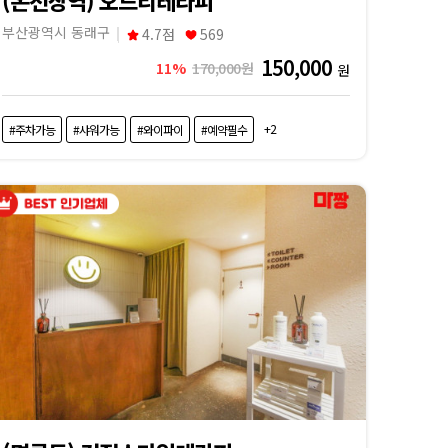
부산광역시 동래구
4.7점
569
150,000
11%
170,000원
원
+2
#주차가능
#샤워가능
#와이파이
#예약필수