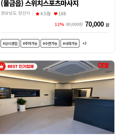
(물금읍) 스위치스포츠마사지
경상남도 양산시
4.5점
168
70,000
12%
80,000원
원
+3
#상시영업
#주차가능
#수면가능
#샤워가능