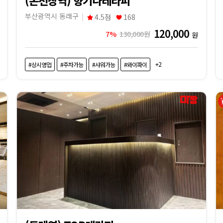
부산광역시 동래구
4.5점
168
120,000
7%
130,000원
원
+2
#상시영업
#주차가능
#샤워가능
#와이파이