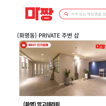
마
사
지
(화명동) PRIVATE 주변 샵
최
저
가
예
약
·
(화명) 망고테라피