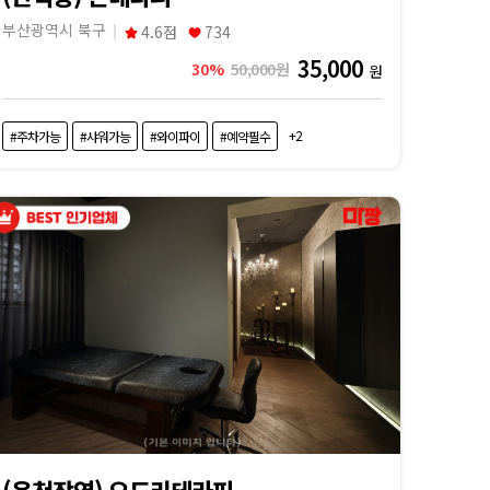
부산광역시 북구
4.6점
734
35,000
30%
50,000원
원
+2
#주차가능
#샤워가능
#와이파이
#예약필수
(온천장역) 오드리테라피