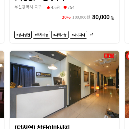
부산광역시 북구
4.6점
754
80,000
20%
100,000원
원
+3
#상시영업
#주차가능
#샤워가능
#와이파이
(덕천역) 창타이마사지