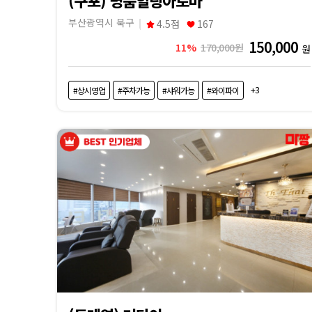
부산광역시 북구
4.5점
167
150,000
11%
170,000원
원
+3
#상시영업
#주차가능
#샤워가능
#와이파이