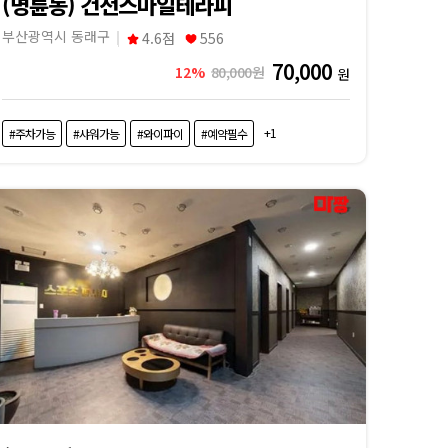
(명륜동) 건전스마일테라피
부산광역시 동래구
4.6점
556
70,000
12%
80,000원
원
+1
#주차가능
#샤워가능
#와이파이
#예약필수