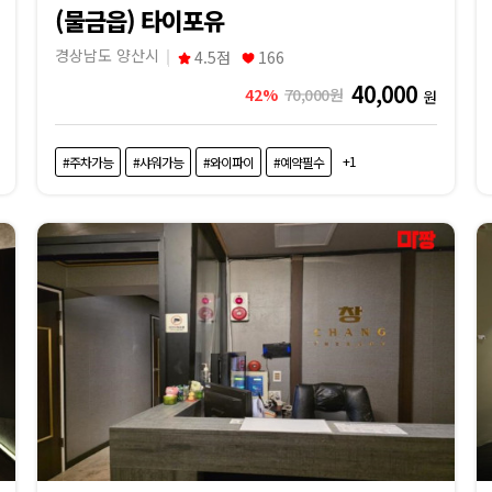
(물금읍) 타이포유
경상남도 양산시
4.5점
166
40,000
42%
70,000원
원
+1
#주차가능
#샤워가능
#와이파이
#예약필수