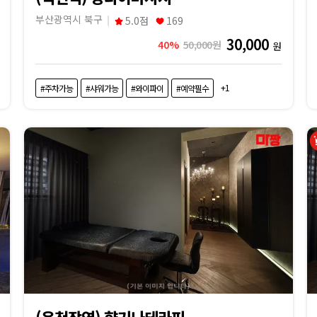
부산광역시 북구
5.0점
169
30,000
40%
50,000원
원
+1
#주차가능
#샤워가능
#와이파이
#예약필수
(온천장역) 향기나테라피