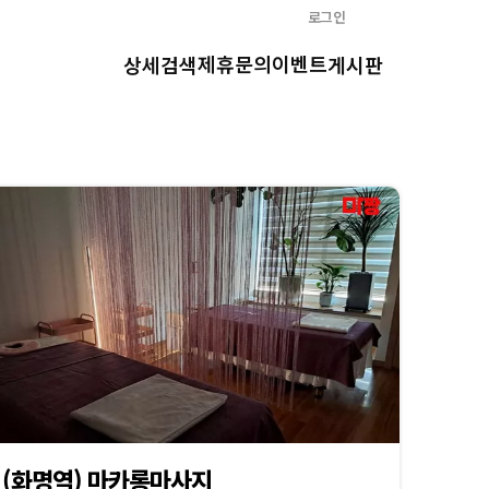
로그인
제휴문의
이벤트
상세검색
게시판
(화명역) 마카롱마사지