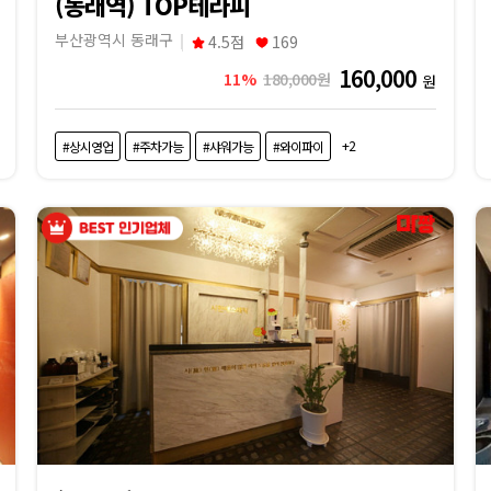
(동래역) TOP테라피
부산광역시 동래구
4.5점
169
160,000
11%
180,000원
원
+2
#상시영업
#주차가능
#샤워가능
#와이파이