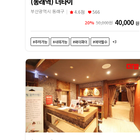
(동래역) 더타이
부산광역시 동래구
4.6점
566
40,000
20%
50,000원
원
+3
#주차가능
#샤워가능
#와이파이
#예약필수