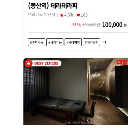
(증산역) 테라테라피
경상남도 양산시
4.5점
169
100,000
23%
130,000원
원
+1
#주차가능
#샤워가능
#와이파이
#예약필수