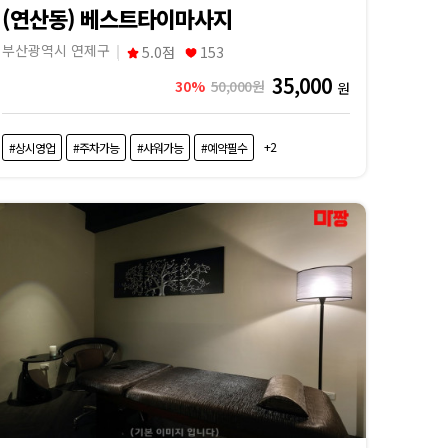
(연산동) 베스트타이마사지
부산광역시 연제구
5.0점
153
35,000
30%
50,000원
원
+2
#상시영업
#주차가능
#샤워가능
#예약필수