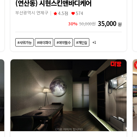
(연산동) 시현스킨앤바디케어
부산광역시 연제구
4.5점
574
35,000
30%
50,000원
원
+1
#샤워가능
#와이파이
#예약필수
#개인실