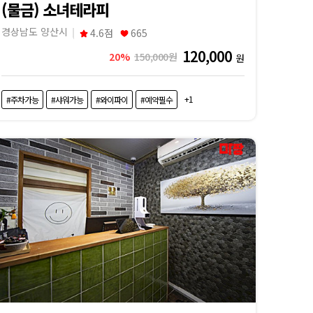
(물금) 소녀테라피
경상남도 양산시
4.6점
665
120,000
20%
150,000원
원
+1
#주차가능
#샤워가능
#와이파이
#예약필수