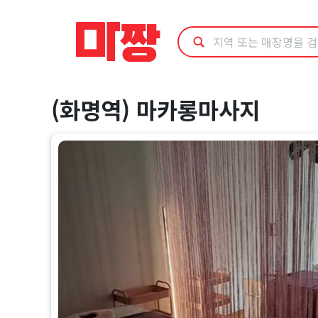
북
구
(화
(화명역) 마카롱마사지
명
역)
마
카
롱
마