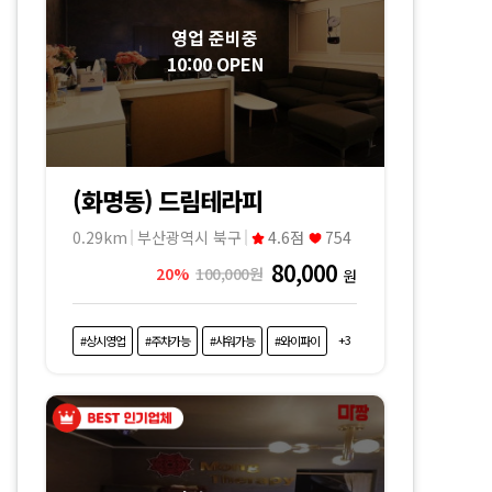
영업 준비중
10:00 OPEN
(화명동) 드림테라피
0.29km
부산광역시 북구
4.6점
754
80,000
20%
100,000원
원
+3
#상시영업
#주차가능
#샤워가능
#와이파이