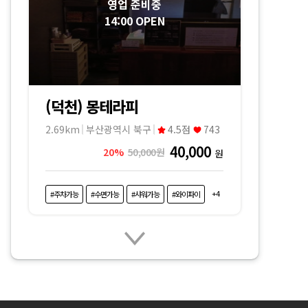
영업 준비중
14:00 OPEN
(덕천) 몽테라피
2.69km
부산광역시 북구
4.5점
743
40,000
20%
50,000원
원
+4
#주차가능
#수면가능
#샤워가능
#와이파이
영업 준비중