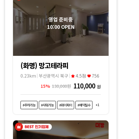
영업 준비중
10:00 OPEN
(화명) 망고테라피
0.23km
부산광역시 북구
4.5점
756
110,000
15%
130,000원
원
+1
#주차가능
#샤워가능
#와이파이
#예약필수