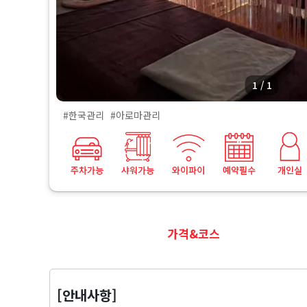
사
지
마
1 / 1
사
#한국관리
#아로마관리
지
가격&코스
[안내사항]