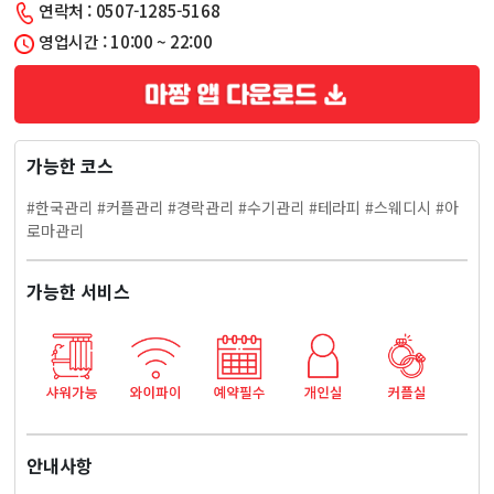
연락처 : 0507-1285-5168
스
영업시간 : 10:00 ~ 22:00
킨
앤
가능한 코스
바
#한국관리 #커플관리 #경락관리 #수기관리 #테라피 #스웨디시 #아
디
로마관리
케
가능한 서비스
어
마
사
안내사항