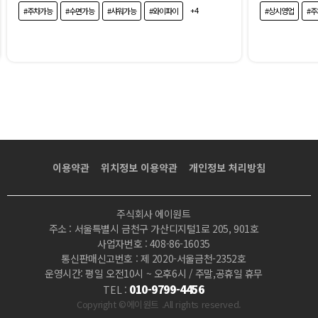
+4
#주차가능
#수면가능
#샤워가능
#와이파이
#상시영업
#
이용약관
위치정보 이용약관
개인정보 처리방침
주식회사 에이원트
주소 : 서울특별시 금천구 가산디지털1로 205, 901호
사업자번호 : 408-86-16035
통신판매신고번호 : 제 2020-서울금천-2352호
운영시간: 평일 오전10시 ~ 오후6시 / 주말,공휴일 휴무
010-9799-4456
TEL :
Copyright ©에이원트 .All rights reserved.