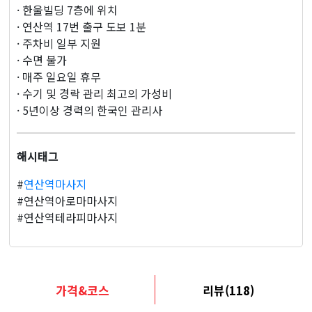
지
· 한울빌딩 7층에 위치
· 연산역 17번 출구 도보 1분
· 주차비 일부 지원
· 수면 불가
· 매주 일요일 휴무
· 수기 및 경락 관리 최고의 가성비
· 5년이상 경력의 한국인 관리사
해시태그
#
연산역마사지
#연산역아로마마사지
#연산역테라피마사지
가격&코스
리뷰(118)