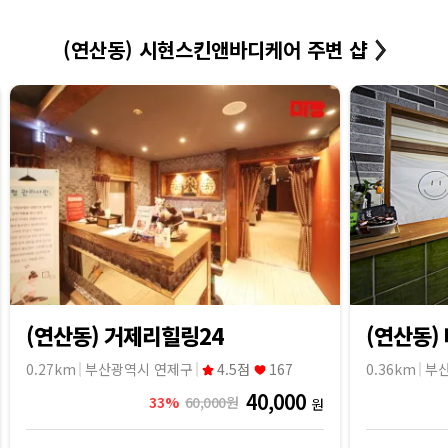
(연산동) 시현스킨앤바디케어 주변 샵
(연산동) 거제리힐링24
(연산동
0.27km
부산광역시 연제구
4.5점
167
0.36km
부
40,000
33%
60,000원
원