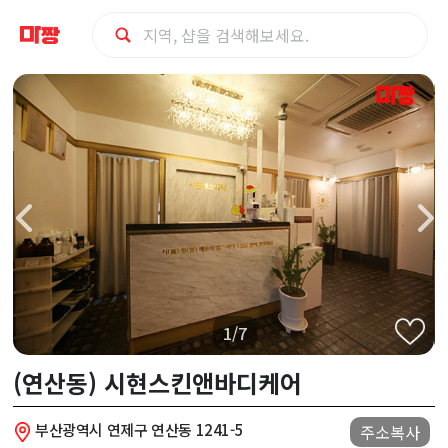
연
제
구
(연
산
동)
1/7
시
(연산동) 시현스킨앤바디케어
현
부산광역시 연제구 연산동 1241-5
주소복사