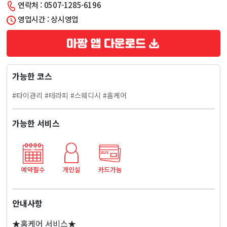
연락처 : 0507-1285-6196
문
영업시간 : 상시영업
구)
일
가능한 코스
본
#타이관리 #테라피 #스웨디시 #홈케어
홈
가능한 서비스
케
어
마
사
안내사항
★홈케어 서비스★