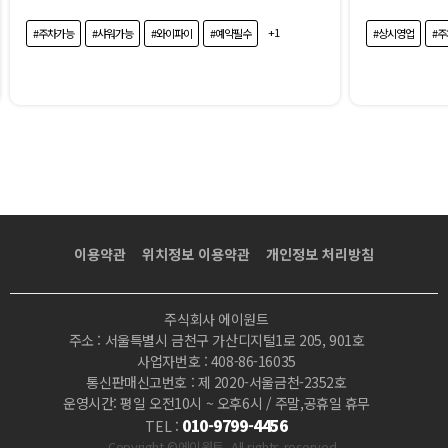
+1
#주차가능
#샤워가능
#와이파이
#예약필수
#상시영업
#
이용약관
위치정보 이용약관
개인정보 처리방침
주식회사 에이원트
주소 : 서울특별시 금천구 가산디지털1로 205, 901호
사업자번호 : 408-86-16035
통신판매신고번호 : 제 2020-서울금천-2352호
운영시간: 평일 오전10시 ~ 오후6시 / 주말,공휴일 휴무
010-9799-4456
TEL :
Copyright ©에이원트 .All rights reserved.