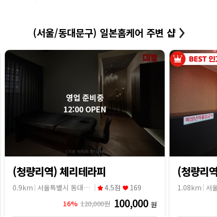
(서울/동대문구) 일본홈케어 주변 샵
영업 준비중
12:00 OPEN
(청량리역) 체리테라피
(청량리역
0.9km
서울특별시 동대문구
4.5점
169
1.08km
100,000
16%
120,000원
원