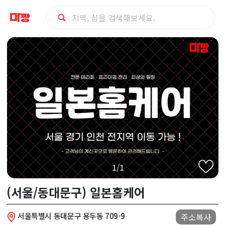
동
대
문
구
(서
울/
1/1
동
(서울/동대문구) 일본홈케어
대
서울특별시 동대문구 용두동 709-9
주소복사