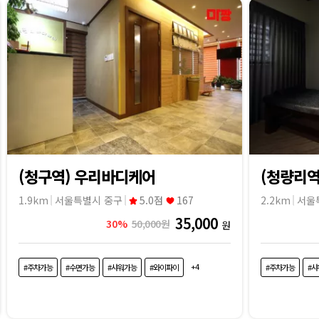
(청구역) 우리바디케어
(청량리역
1.9km
서울특별시 중구
5.0점
167
2.2km
35,000
30%
50,000원
원
+4
#주차가능
#수면가능
#샤워가능
#와이파이
#주차가능
#