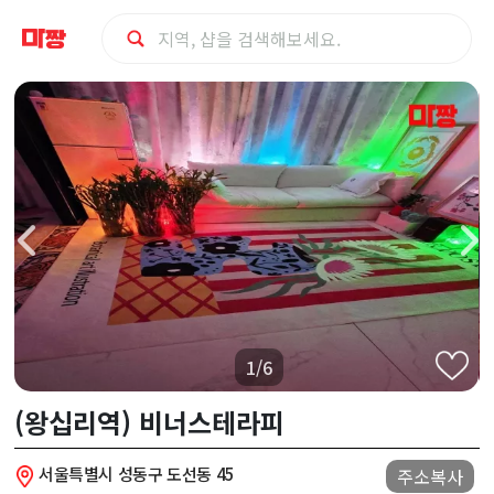
성
동
구
(왕
십
리
1/6
역)
(왕십리역) 비너스테라피
비
서울특별시 성동구 도선동 45
주소복사