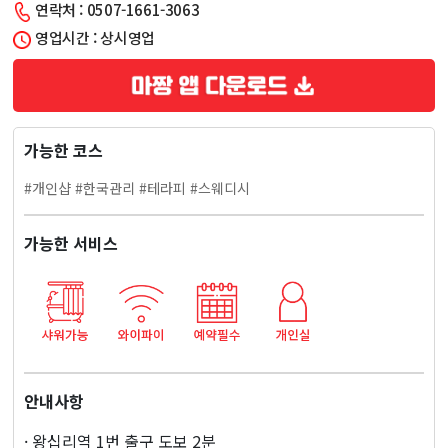
연락처 : 0507-1661-3063
너
영업시간 : 상시영업
스
테
가능한 코스
라
#개인샵 #한국관리 #테라피 #스웨디시
피
가능한 서비스
마
사
지
안내사항
· 왕십리역 1번 출구 도보 2분