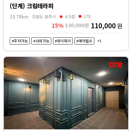
(단계) 크림테라피
33.79km
강원도 원주시
4.5점
170
110,000
15%
130,000원
원
+1
#주차가능
#샤워가능
#와이파이
#예약필수