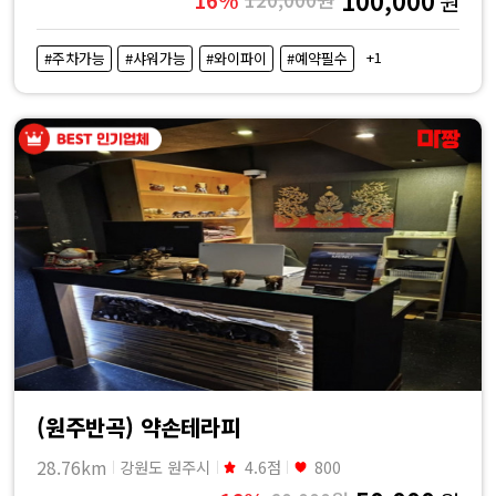
원
+1
#주차가능
#샤워가능
#와이파이
#예약필수
(원주반곡) 약손테라피
28.76km
강원도 원주시
4.6점
800