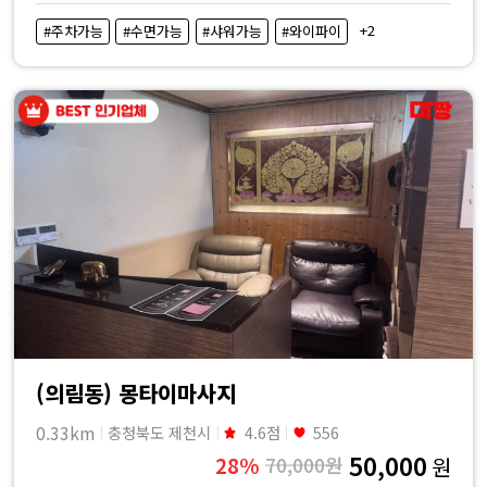
비
+2
#주차가능
#수면가능
#샤워가능
#와이파이
교
|
마
짱
(의림동) 몽타이마사지
0.33km
충청북도 제천시
4.6점
556
50,000
28%
70,000원
원