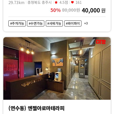
29.73km
충청북도 충주시
4.5점
161
40,000
50%
80,000원
원
+3
#주차가능
#수면가능
#샤워가능
#와이파이
(연수동) 엔젤아로마테라피