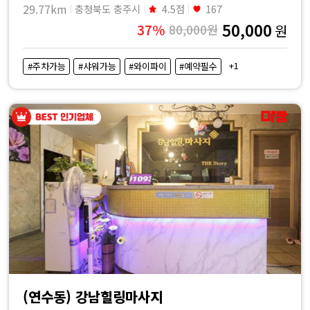
29.77km
충청북도 충주시
4.5점
167
50,000
37%
80,000원
원
+1
#주차가능
#샤워가능
#와이파이
#예약필수
(연수동) 강남힐링마사지