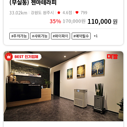
(무실동) 젠마테라피
33.02km
강원도 원주시
4.6점
799
110,000
35%
170,000원
원
+1
#주차가능
#샤워가능
#와이파이
#예약필수