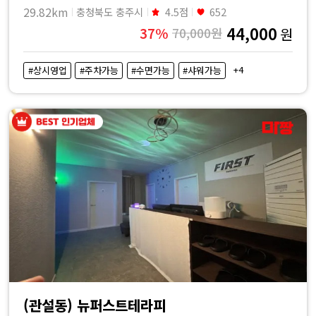
29.82km
충청북도 충주시
4.5점
652
44,000
37%
70,000원
원
+4
#상시영업
#주차가능
#수면가능
#샤워가능
(관설동) 뉴퍼스트테라피