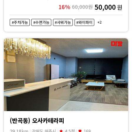
50,000
16%
60,000원
원
+2
#주차가능
#수면가능
#샤워가능
#와이파이
(반곡동) 오사카테라피
29.18km
강원도 원주시
4.5점
169