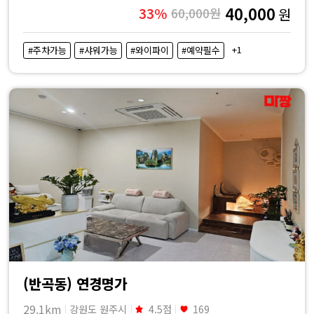
40,000
33%
60,000원
원
+1
#주차가능
#샤워가능
#와이파이
#예약필수
(반곡동) 연경명가
29.1km
강원도 원주시
4.5점
169