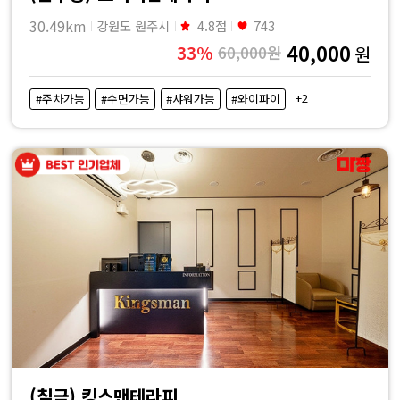
30.49km
강원도 원주시
4.8점
743
40,000
33%
60,000원
원
+2
#주차가능
#수면가능
#샤워가능
#와이파이
(칠금) 킹스맨테라피