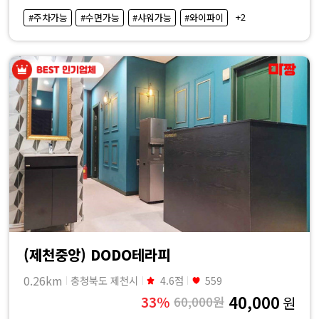
·
+2
#주차가능
#수면가능
#샤워가능
#와이파이
내
근
처
마
사
지
샵
(제천중앙) DODO테라피
가
0.26km
충청북도 제천시
4.6점
559
40,000
33%
60,000원
원
격