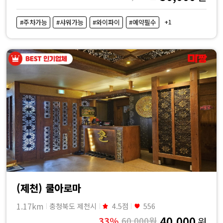
+1
#주차가능
#샤워가능
#와이파이
#예약필수
(제천) 쿨아로마
1.17km
충청북도 제천시
4.5점
556
40,000
33%
60,000원
원