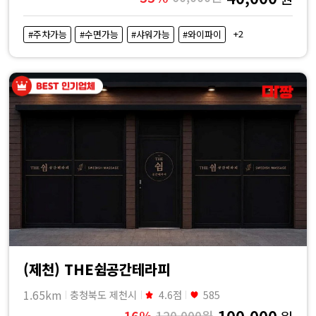
+2
#주차가능
#수면가능
#샤워가능
#와이파이
(제천) THE쉼공간테라피
1.65km
충청북도 제천시
4.6점
585
100,000
16%
120,000원