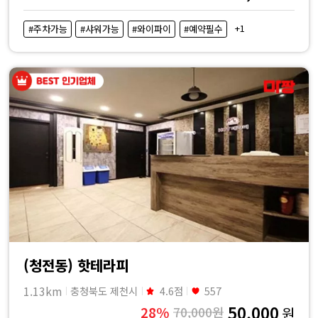
+1
#주차가능
#샤워가능
#와이파이
#예약필수
(청전동) 핫테라피
1.13km
충청북도 제천시
4.6점
557
50,000
28%
70,000원
원