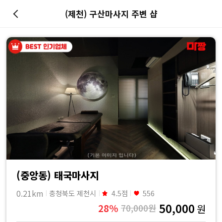
(제천) 구산마사지 주변 샵
마
사
지
최
저
가
예
(중앙동) 태국마사지
0.21km
충청북도 제천시
4.5점
556
약
50,000
28%
70,000원
원