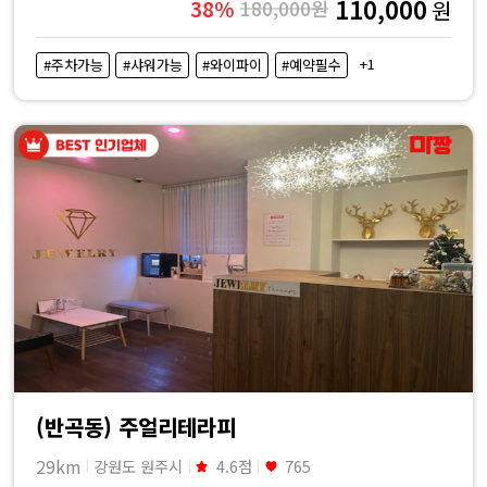
110,000
38%
180,000원
원
+1
#주차가능
#샤워가능
#와이파이
#예약필수
(반곡동) 주얼리테라피
29km
강원도 원주시
4.6점
765