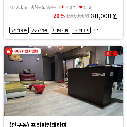
30.22km
충청북도 충주시
4.8점
586
80,000
20%
100,000원
원
+2
#주차가능
#수면가능
#샤워가능
#와이파이
(단구동) 프리미엄테라피