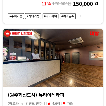
150,000
11%
170,000원
원
+1
#주차가능
#샤워가능
#와이파이
#예약필수
(원주혁신도시) 뉴타이테라피
29.05km
강원도 원주시
4.6점
765