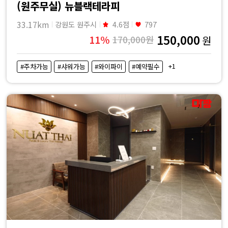
(원주무실) 뉴블랙테라피
33.17km
강원도 원주시
4.6점
797
150,000
11%
170,000원
원
+1
#주차가능
#샤워가능
#와이파이
#예약필수