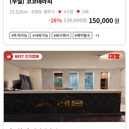
(무실) 코코테라피
33.02km
강원도 원주시
4.5점
168
150,000
-16%
130,000원
원
+1
#주차가능
#샤워가능
#와이파이
#예약필수