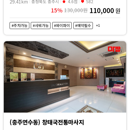
29.41km
충청북도 충주시
4.6점
582
110,000
15%
130,000원
원
+1
#주차가능
#샤워가능
#와이파이
#예약필수
(충주연수동) 창태국전통마사지