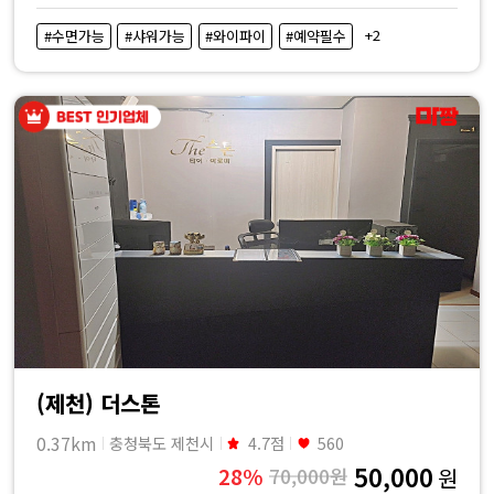
+2
#수면가능
#샤워가능
#와이파이
#예약필수
(제천) 더스톤
0.37km
충청북도 제천시
4.7점
560
50,000
28%
70,000원
원