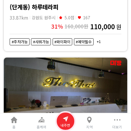
(단계동) 하루테라피
33.87km
강원도 원주시
5.0점
167
110,000
31%
160,000원
원
+1
#주차가능
#샤워가능
#와이파이
#예약필수
내주변
홈
홈케어
지역
더보기