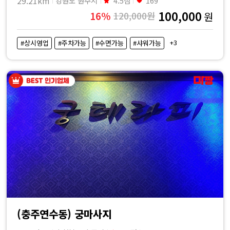
29.21km
강원도 원주시
4.5점
169
100,000
16%
120,000원
원
+3
#상시영업
#주차가능
#수면가능
#샤워가능
(충주연수동) 궁마사지