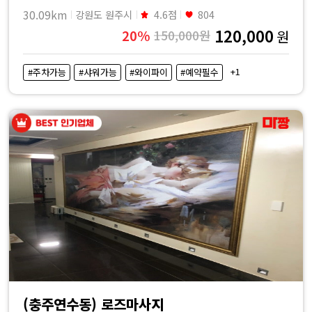
30.09km
강원도 원주시
4.6점
804
120,000
20%
150,000원
원
+1
#주차가능
#샤워가능
#와이파이
#예약필수
(충주연수동) 로즈마사지