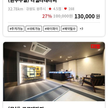
32.78km
강원도 원주시
4.5점
168
130,000
27%
180,000원
원
+3
#주차가능
#샤워가능
#와이파이
#예약필수