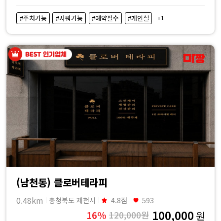
+1
#주차가능
#샤워가능
#예약필수
#개인실
(남천동) 클로버테라피
0.48km
충청북도 제천시
4.8점
593
100,000
16%
120,000원
원