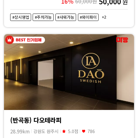
50,000
16%
60,000원
원
+2
#상시영업
#주차가능
#샤워가능
#와이파이
(반곡동) 다오테라피
28.99km
강원도 원주시
5.0점
786