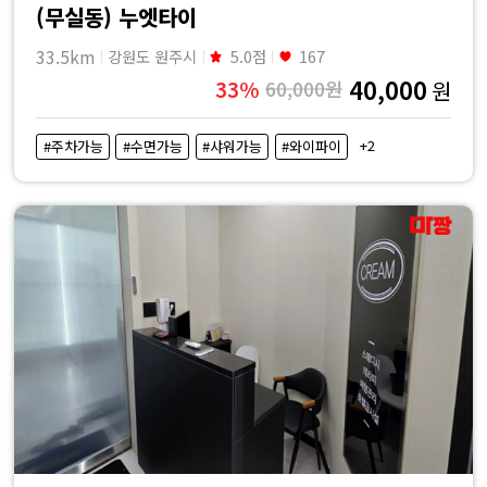
(무실동) 누엣타이
33.5km
강원도 원주시
5.0점
167
40,000
33%
60,000원
원
+2
#주차가능
#수면가능
#샤워가능
#와이파이