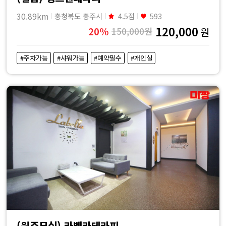
30.89km
충청북도 충주시
4.5점
593
120,000
20%
150,000원
원
#주차가능
#샤워가능
#예약필수
#개인실
(원주무실) 라벨라테라피