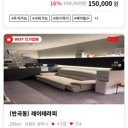
150,000
16%
180,000원
원
+1
#주차가능
#샤워가능
#와이파이
#예약필수
(반곡동) 레이테라피
29km
강원도 원주시
4.5점
754