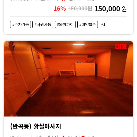
150,000
16%
180,000원
원
+1
#주차가능
#샤워가능
#와이파이
#예약필수
(반곡동) 황실마사지