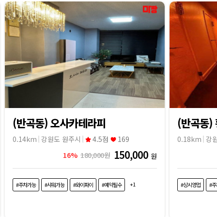
(반곡동) 오사카테라피
(반곡동)
0.14km
강원도 원주시
4.5점
169
0.18km
강
150,000
16%
180,000원
원
+1
#주차가능
#샤워가능
#와이파이
#예약필수
#상시영업
#