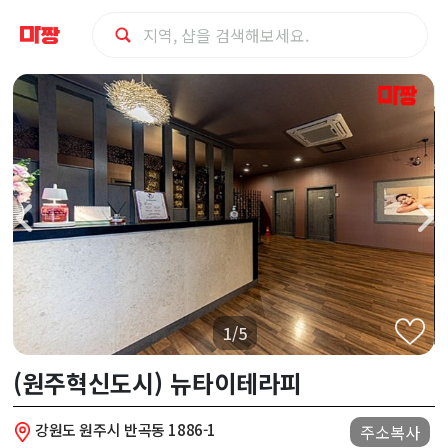
원
주
시
(원
주
혁
1/5
신
(원주혁신도시) 뉴타이테라피
도
강원도 원주시 반곡동 1886-1
주소복사