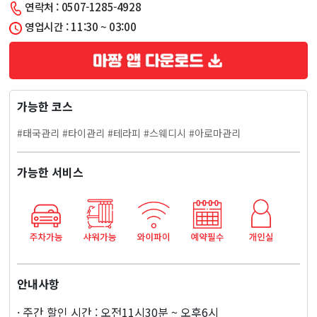
연락처 : 0507-1285-4928
시)
영업시간 : 11:30 ~ 03:00
뉴
타
가능한 코스
이
#태국관리 #타이관리 #테라피 #스웨디시 #아로마관리
테
가능한 서비스
라
피
마
사
안내사항
· 주간 할인 시간 : 오전11시30분 ~ 오후6시