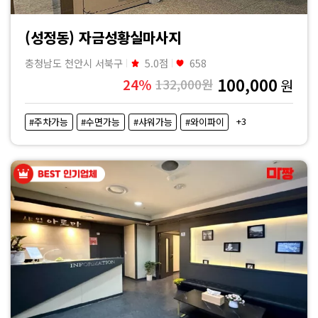
(성정동) 자금성황실마사지
충청남도 천안시 서북구
5.0점
658
100,000
24%
132,000원
원
+3
#주차가능
#수면가능
#샤워가능
#와이파이