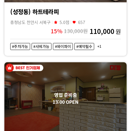
(성정동) 하트테라피
충청남도 천안시 서북구
5.0점
657
110,000
15%
130,000원
원
+1
#주차가능
#샤워가능
#와이파이
#예약필수
영업 준비중
13:00 OPEN