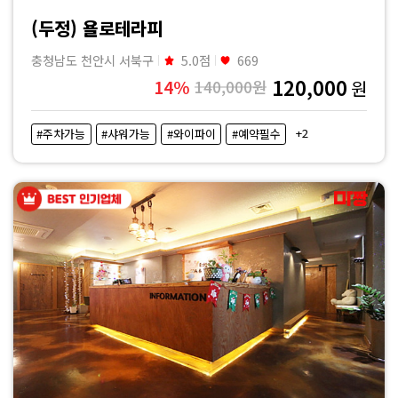
마
(두정) 욜로테라피
사
충청남도 천안시 서북구
5.0점
669
120,000
14%
140,000원
원
지
+2
#주차가능
#샤워가능
#와이파이
#예약필수
|
마
짱