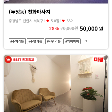
(두정동) 천화마사지
충청남도 천안시 서북구
5.0점
552
50,000
28%
70,000원
원
+3
#주차가능
#수면가능
#샤워가능
#와이파이