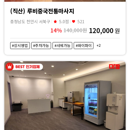
(직산) 루비중국전통마사지
충청남도 천안시 서북구
5.0점
521
120,000
14%
140,000원
원
+2
#상시영업
#주차가능
#샤워가능
#와이파이