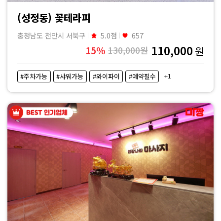
(성정동) 꽃테라피
충청남도 천안시 서북구
5.0점
657
110,000
15%
130,000원
원
+1
#주차가능
#샤워가능
#와이파이
#예약필수