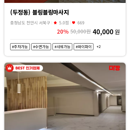
(두정동) 블링블링마사지
충청남도 천안시 서북구
5.0점
669
40,000
20%
50,000원
원
+2
#주차가능
#수면가능
#샤워가능
#와이파이