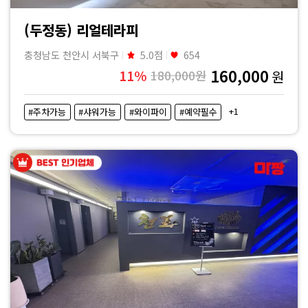
(두정동) 리얼테라피
충청남도 천안시 서북구
5.0점
654
160,000
11%
180,000원
원
+1
#주차가능
#샤워가능
#와이파이
#예약필수