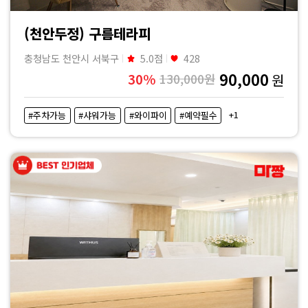
(천안두정) 구름테라피
충청남도 천안시 서북구
5.0점
428
90,000
30%
130,000원
원
+1
#주차가능
#샤워가능
#와이파이
#예약필수