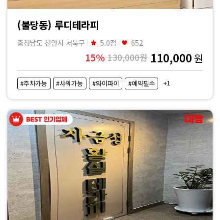
(불당동) 루디테라피
충청남도 천안시 서북구
5.0점
652
110,000
15%
130,000원
원
+1
#주차가능
#샤워가능
#와이파이
#예약필수