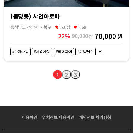
(불당동) 샤인아로마
충청남도 천안시 서북구
5.0점
668
70,000
22%
90,000원
원
+1
#주차가능
#샤워가능
#와이파이
#예약필수
1
2
3
이용약관
위치정보 이용약관
개인정보 처리방침