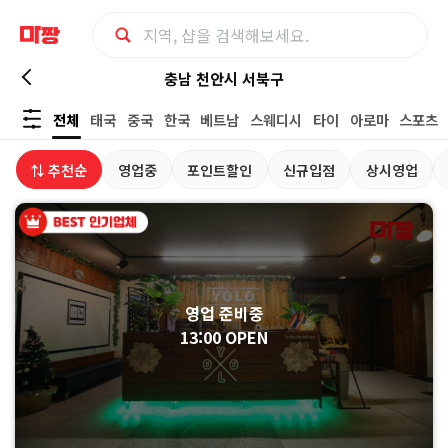
충
충남 천안시 서북구
전체
태국
중국
한국
베트남
스웨디시
타이
아로마
스포츠
남
⇅ 추천순
영업중
포인트할인
신규입점
상시영업
천
안
시
영업 준비중
서
13:00 OPEN
북
구