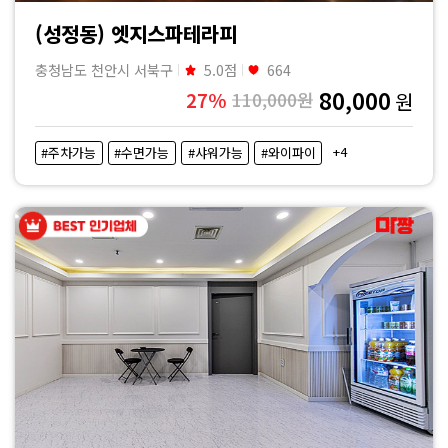
(성정동) 엣지스파테라피
충청남도 천안시 서북구
5.0점
664
80,000
27%
110,000원
원
+4
#주차가능
#수면가능
#샤워가능
#와이파이