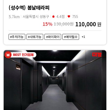
(성수역) 봄날테라피
5.7km
서울특별시 성동구
4.4점
755
110,000
15%
130,000원
원
+1
#주차가능
#샤워가능
#와이파이
#예약필수