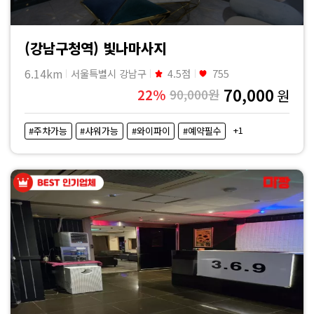
(강남구청역) 빛나마사지
6.14km
서울특별시 강남구
4.5점
755
70,000
22%
90,000원
원
+1
#주차가능
#샤워가능
#와이파이
#예약필수