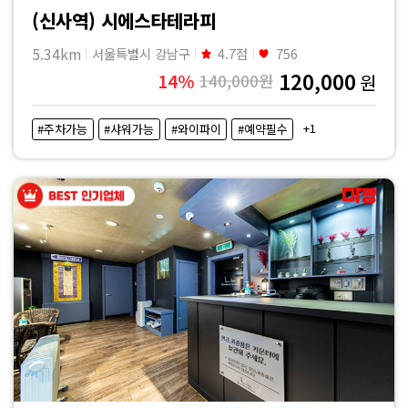
(신사역) 시에스타테라피
5.34km
서울특별시 강남구
4.7점
756
120,000
14%
140,000원
원
+1
#주차가능
#샤워가능
#와이파이
#예약필수