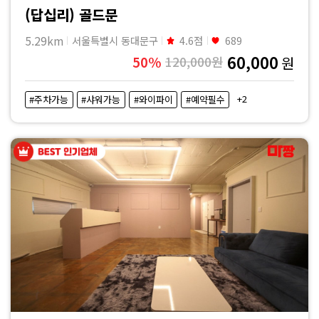
(답십리) 골드문
5.29km
서울특별시 동대문구
4.6점
689
60,000
50%
120,000원
원
+2
#주차가능
#샤워가능
#와이파이
#예약필수