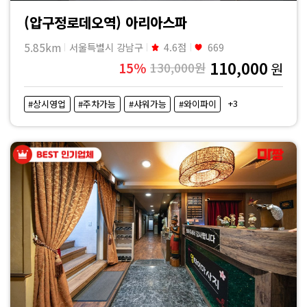
(압구정로데오역) 아리아스파
5.85km
서울특별시 강남구
4.6점
669
110,000
15%
130,000원
원
+3
#상시영업
#주차가능
#샤워가능
#와이파이