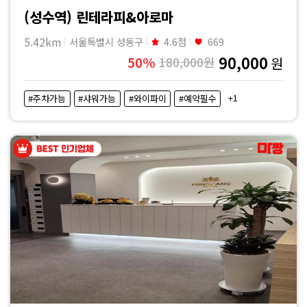
(성수역) 린테라피&아로마
5.42km
서울특별시 성동구
4.6점
669
90,000
50%
180,000원
원
+1
#주차가능
#샤워가능
#와이파이
#예약필수