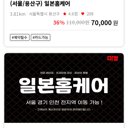
(서울/용산구) 일본홈케어
3.81km
서울특별시 용산구
4.6점
208
70,000
36%
110,000원
원
#예약필수
#카드가능