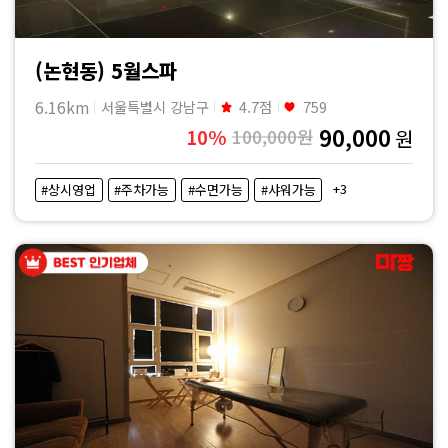
(논현동) 5월스파
6.16km
서울특별시 강남구
4.7점
759
90,000
10%
100,000원
원
+3
#상시영업
#주차가능
#수면가능
#샤워가능