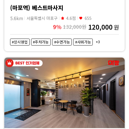
(마포역) 베스트마사지
5.6km
서울특별시 마포구
4.6점
655
120,000
9%
132,000원
원
+3
#상시영업
#주차가능
#수면가능
#샤워가능