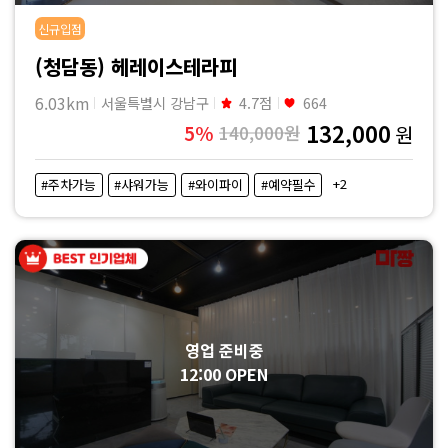
신규입점
(청담동) 헤레이스테라피
6.03km
서울특별시 강남구
4.7점
664
132,000
5%
140,000원
원
+2
#주차가능
#샤워가능
#와이파이
#예약필수
영업 준비중
12:00 OPEN