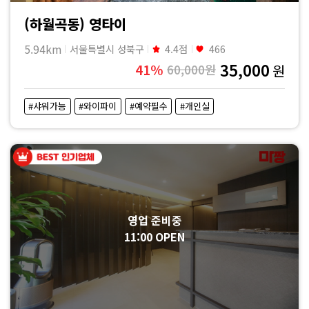
(하월곡동) 영타이
5.94km
서울특별시 성북구
4.4점
466
35,000
41%
60,000원
원
#샤워가능
#와이파이
#예약필수
#개인실
영업 준비중
11:00 OPEN