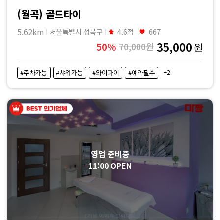
(월곡) 골드타이
5.62km
서울특별시 성북구
4.6점
667
35,000
50%
70,000원
원
+2
#주차가능
#샤워가능
#와이파이
#예약필수
영업 준비중
11:00 OPEN