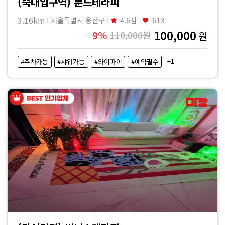
격
(숙대입구역) 룬드테라피
3.16km
서울특별시 용산구
4.6점
613
비
100,000
9%
110,000원
원
교
+1
#주차가능
#샤워가능
#와이파이
#예약필수
|
마
짱