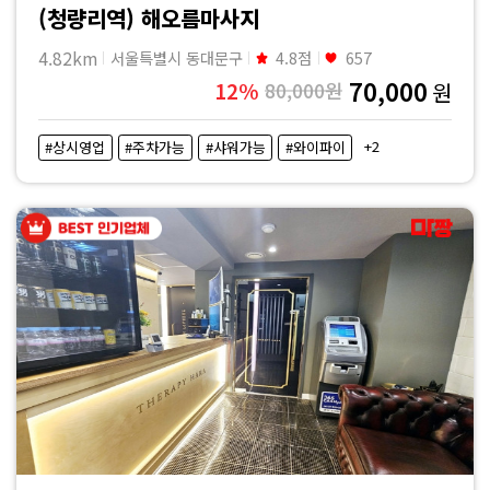
(청량리역) 해오름마사지
4.82km
서울특별시 동대문구
4.8점
657
70,000
12%
80,000원
원
+2
#상시영업
#주차가능
#샤워가능
#와이파이