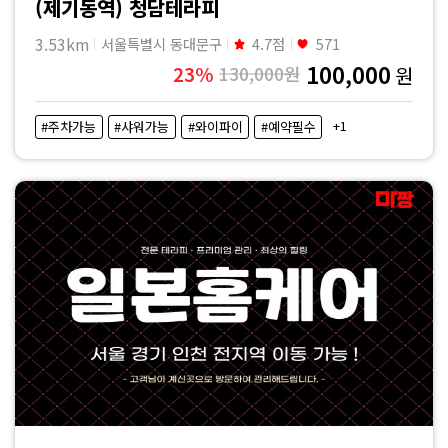
(제기동역) 청담테라피
3.53km
서울특별시 동대문구
4.7점
571
100,000
23%
130,000원
원
+1
#주차가능
#샤워가능
#와이파이
#예약필수