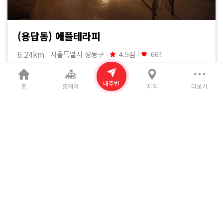
(용답동) 애플테라피
6.24km
서울특별시 성동구
4.5점
661
120,000
14%
140,000원
원
내주변
홈
홈케어
지역
더보기
+2
#주차가능
#샤워가능
#와이파이
#예약필수