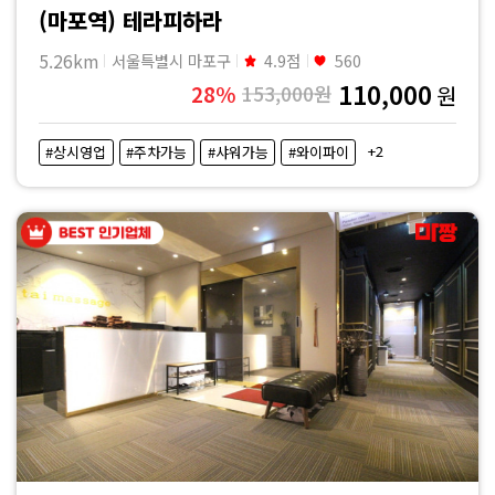
(마포역) 테라피하라
5.26km
서울특별시 마포구
4.9점
560
110,000
28%
153,000원
원
+2
#상시영업
#주차가능
#샤워가능
#와이파이