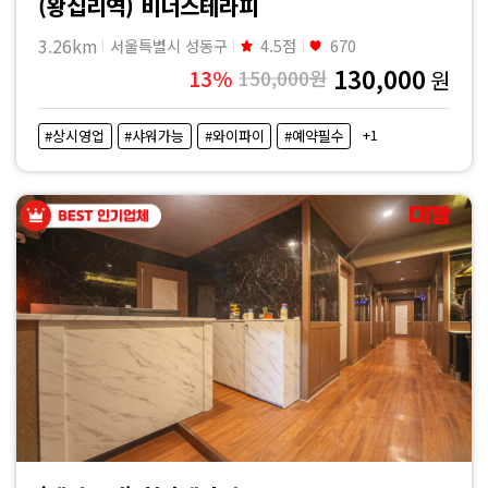
(왕십리역) 비너스테라피
3.26km
서울특별시 성동구
4.5점
670
130,000
13%
150,000원
원
+1
#상시영업
#샤워가능
#와이파이
#예약필수