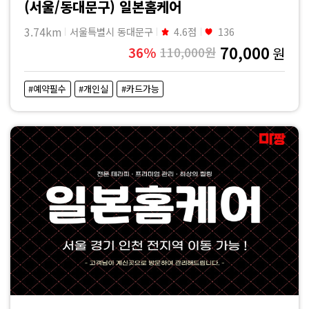
(서울/동대문구) 일본홈케어
3.74km
서울특별시 동대문구
4.6점
136
70,000
36%
110,000원
원
#예약필수
#개인실
#카드가능