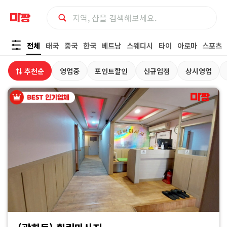
마
전체
태국
중국
한국
베트남
스웨디시
타이
아로마
스포츠
사
⇅ 추천순
영업중
포인트할인
신규입점
상시영업
지
최
저
가
예
약