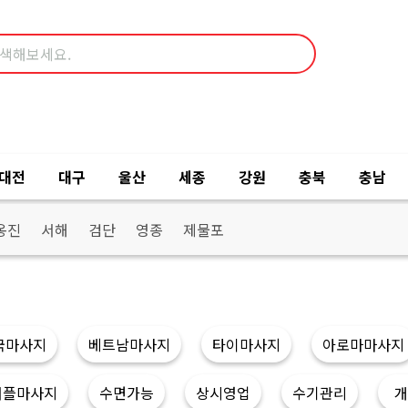
대전
대구
울산
세종
강원
충북
충남
옹진
서해
검단
영종
제물포
국마사지
베트남마사지
타이마사지
아로마마사지
커플마사지
수면가능
상시영업
수기관리
개