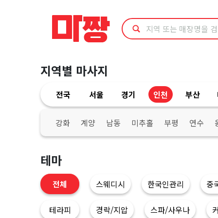
인
천
서
지역별 마사지
구
전국
서울
경기
인천
부산
마
사
강화
계양
남동
미추홀
부평
연수
지
테마
|
전체
스웨디시
한국인관리
중
마
테라피
경락/지압
스파/사우나