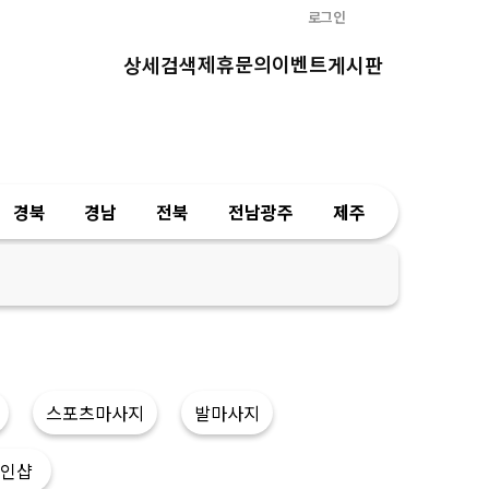
로그인
제휴문의
이벤트
상세검색
게시판
경북
경남
전북
전남광주
제주
스포츠마사지
발마사지
인샵