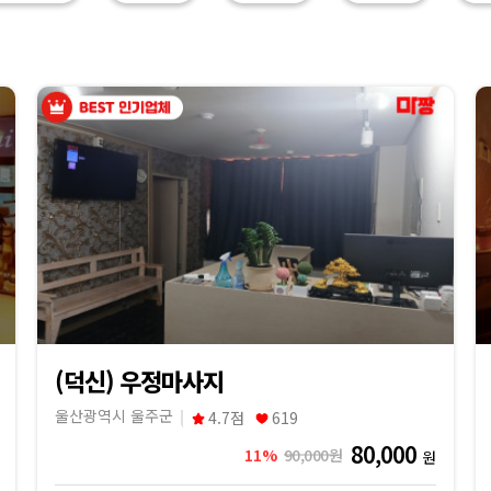
(덕신) 우정마사지
울산광역시 울주군
4.7점
619
80,000
11%
90,000원
원