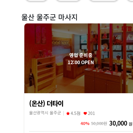
마
짱
울산 울주군 마사지
영업 준비중
12:00 OPEN
(온산) 더타이
울산광역시 울주군
4.5점
201
30,000
40%
50,000원
원