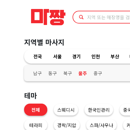
울
산
울
지역별 마사지
주
전국
서울
경기
인천
부산
군
마
남구
동구
북구
울주
중구
사
테마
지
전체
스웨디시
한국인관리
중
|
테라피
경락/지압
스파/사우나