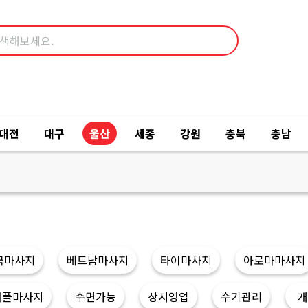
대전
대구
울산
세종
강원
충북
충남
국마사지
베트남마사지
타이마사지
아로마마사지
커플마사지
수면가능
상시영업
수기관리
개