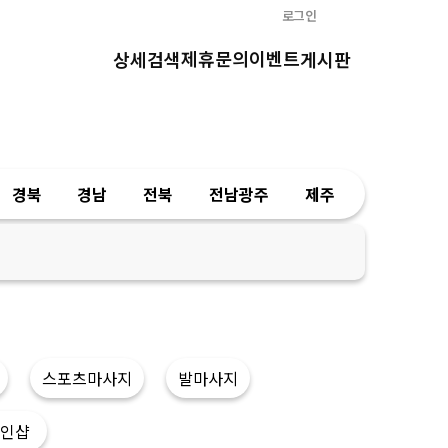
로그인
제휴문의
이벤트
상세검색
게시판
경북
경남
전북
전남광주
제주
스포츠마사지
발마사지
인샵