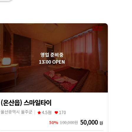
영업 준비중
13:00 OPEN
(온산읍) 스마일타이
울산광역시 울주군
4.5점
170
50,000
50%
100,000원
원