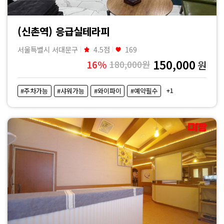
(신촌역) 응급실테라피
서울특별시 서대문구
4.5점
169
150,000
16%
180,000원
원
+1
#주차가능
#샤워가능
#와이파이
#예약필수