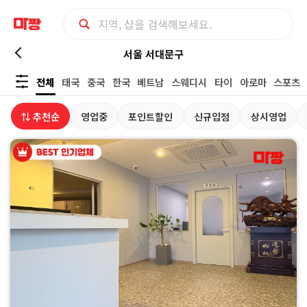
서
서울 서대문구
전체
태국
중국
한국
베트남
스웨디시
타이
아로마
스포츠
울
⇅ 추천순
영업중
포인트할인
신규입점
상시영업
서
대
문
구
스
웨