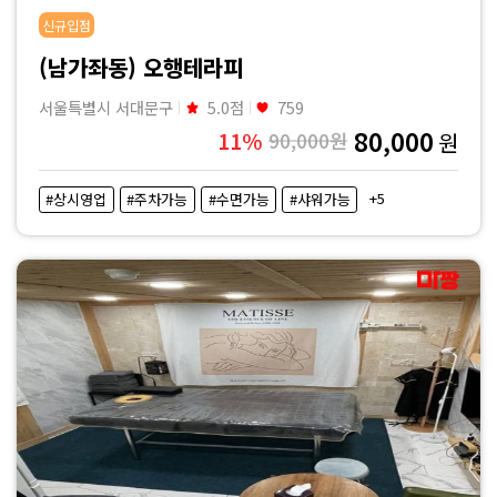
디
신규입점
(남가좌동) 오행테라피
시
서울특별시 서대문구
5.0점
759
|
80,000
11%
90,000원
원
마
+5
#상시영업
#주차가능
#수면가능
#샤워가능
짱