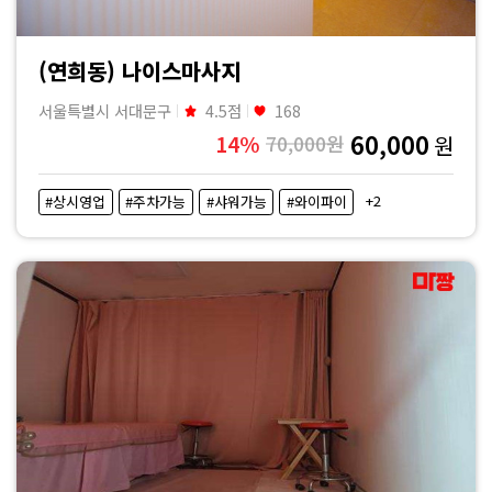
(연희동) 나이스마사지
서울특별시 서대문구
4.5점
168
60,000
14%
70,000원
원
+2
#상시영업
#주차가능
#샤워가능
#와이파이