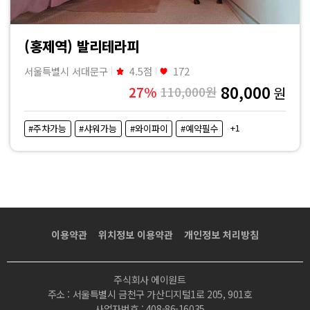
(홍제역) 발리테라피
서울특별시 서대문구
4.5점
172
80,000
27%
110,000원
원
+1
#주차가능
#샤워가능
#와이파이
#예약필수
이용약관
위치정보 이용약관
개인정보 처리방침
주식회사 에이원트
주소 : 서울특별시 금천구 가산디지털1로 205, 901호
사업자번호 : 408-86-16035