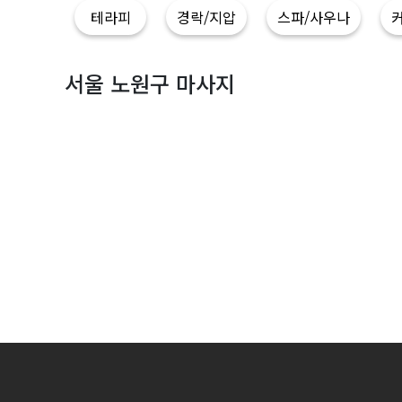
지
테라피
경락/지압
스파/사우나
|
마
서울 노원구 마사지
짱