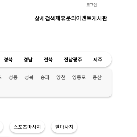
로그인
제휴문의
이벤트
상세검색
게시판
경북
경남
전북
전남광주
제주
초
성동
성북
송파
양천
영등포
용산
스포츠마사지
발마사지