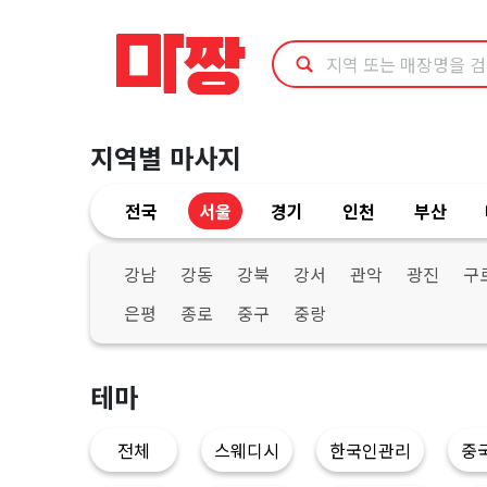
서
울
노
지역별 마사지
원
전국
서울
경기
인천
부산
구
타
강남
강동
강북
강서
관악
광진
구
은평
종로
중구
중랑
이
마
테마
사
전체
스웨디시
한국인관리
중