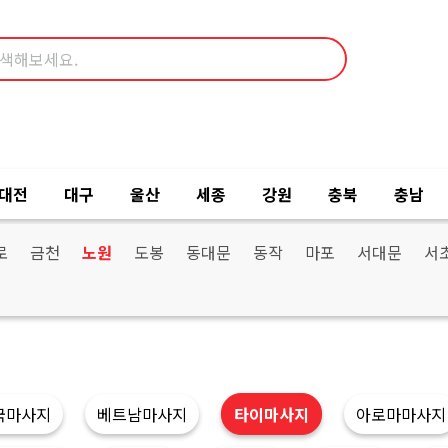
대전
대구
울산
세종
강원
충북
충남
로
금천
노원
도봉
동대문
동작
마포
서대문
서
국마사지
베트남마사지
타이마사지
아로마마사지