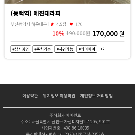
(동백역) 예진테라피
부산광역시 해운대구
4.5점
170
170,000
10%
190,000원
원
+2
#상시영업
#주차가능
#샤워가능
#와이파이
이용약관
위치정보 이용약관
개인정보 처리방침
주식회사 에이원트
주소 : 서울특별시 금천구 가산디지털1로 205, 901호
사업자번호 : 408-86-16035
통신판매신고번호 : 제 2020-서울금천-2352호