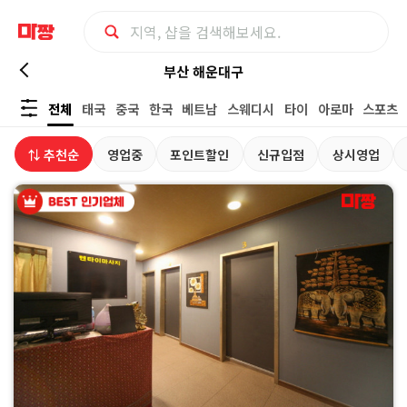
부
부산 해운대구
전체
태국
중국
한국
베트남
스웨디시
타이
아로마
스포츠
산
⇅ 추천순
영업중
포인트할인
신규입점
상시영업
해
운
대
구
마
사