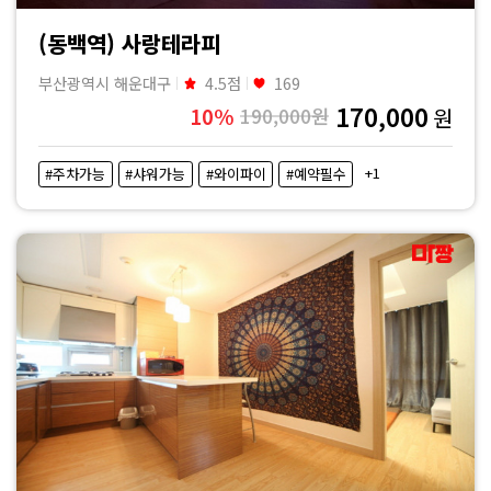
(동백역) 사랑테라피
부산광역시 해운대구
4.5점
169
170,000
10%
190,000원
원
+1
#주차가능
#샤워가능
#와이파이
#예약필수