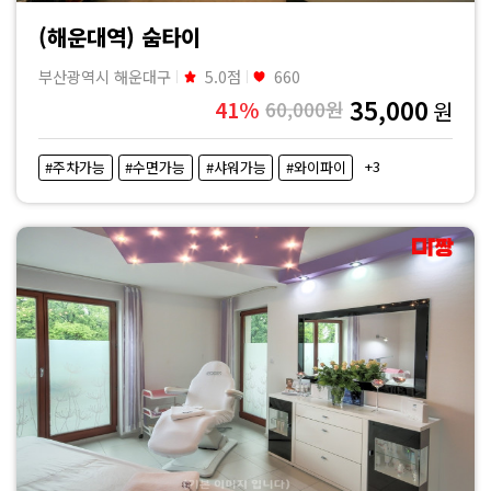
(해운대역) 숨타이
부산광역시 해운대구
5.0점
660
35,000
41%
60,000원
원
+3
#주차가능
#수면가능
#샤워가능
#와이파이