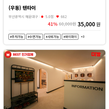
지
(우동) 텐타이
|
부산광역시 해운대구
5.0점
662
35,000
41%
60,000원
원
마
+3
#주차가능
#수면가능
#샤워가능
#와이파이
짱