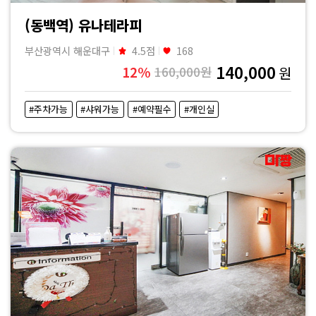
(동백역) 유나테라피
부산광역시 해운대구
4.5점
168
140,000
12%
160,000원
원
#주차가능
#샤워가능
#예약필수
#개인실