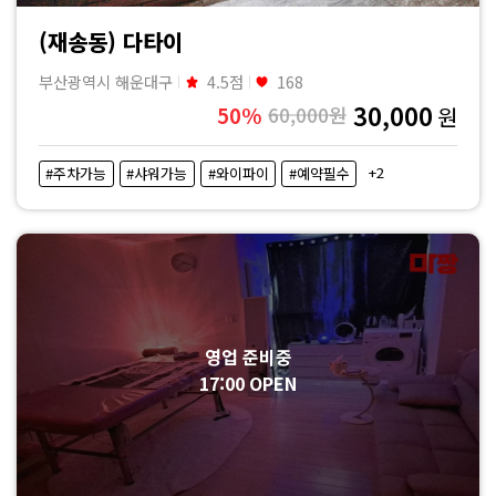
(재송동) 다타이
부산광역시 해운대구
4.5점
168
30,000
50%
60,000원
원
+2
#주차가능
#샤워가능
#와이파이
#예약필수
영업 준비중
17:00 OPEN