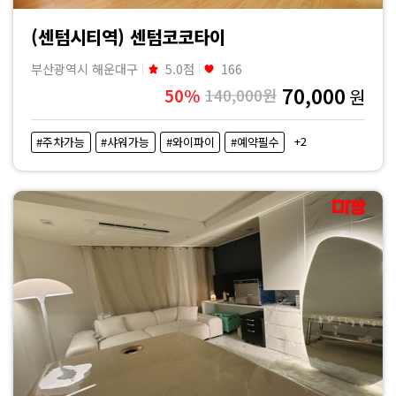
(센텀시티역) 센텀코코타이
부산광역시 해운대구
5.0점
166
70,000
50%
140,000원
원
+2
#주차가능
#샤워가능
#와이파이
#예약필수