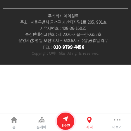
능
주식회사 에이원트
|
주소 : 서울특별시 금천구 가산디지털1로 205, 901호
사업자번호 : 408-86-16035
마
통신판매신고번호 : 제 2020-서울금천-2352호
운영시간: 평일 오전10시 ~ 오후6시 / 주말,공휴일 휴무
짱
010-9799-4456
TEL :
Copyright ©에이원트 .All rights reserved.
내주변
홈
홈케어
지역
더보기