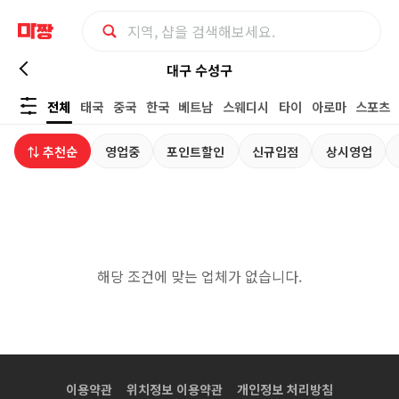
대
대구 수성구
전체
태국
중국
한국
베트남
스웨디시
타이
아로마
스포츠
구
⇅ 추천순
영업중
포인트할인
신규입점
상시영업
수
성
구
해당 조건에 맞는 업체가 없습니다.
수
면
가
이용약관
위치정보 이용약관
개인정보 처리방침