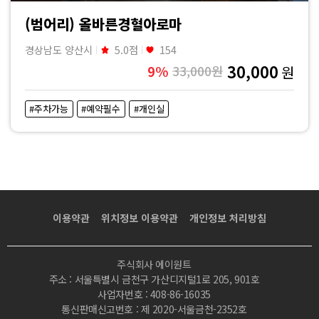
(범어리) 올바른경혈아로마
경상남도 양산시
5.0점
154
30,000
9%
33,000원
원
#주차가능
#예약필수
#개인실
이용약관
위치정보 이용약관
개인정보 처리방침
주식회사 에이원트
주소 : 서울특별시 금천구 가산디지털1로 205, 901호
사업자번호 : 408-86-16035
통신판매신고번호 : 제 2020-서울금천-2352호