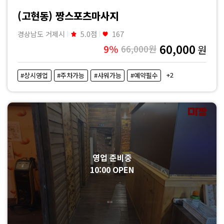
짱
(고현동) 짱스포츠마사지
경상남도 거제시
5.0점
167
60,000
9%
66,000원
원
+2
#상시영업
#주차가능
#샤워가능
#예약필수
영업 준비중
10:00 OPEN