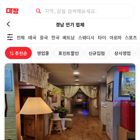
경
경남 인기 업체
전체
태국
중국
한국
베트남
스웨디시
타이
아로마
스포츠
남
⇅ 추천순
영업중
포인트할인
신규입점
상시영업
경
락
지
압
|
마