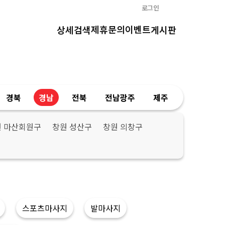
로그인
제휴문의
이벤트
상세검색
게시판
경북
경남
전북
전남광주
제주
원 마산회원구
창원 성산구
창원 의창구
스포츠마사지
발마사지