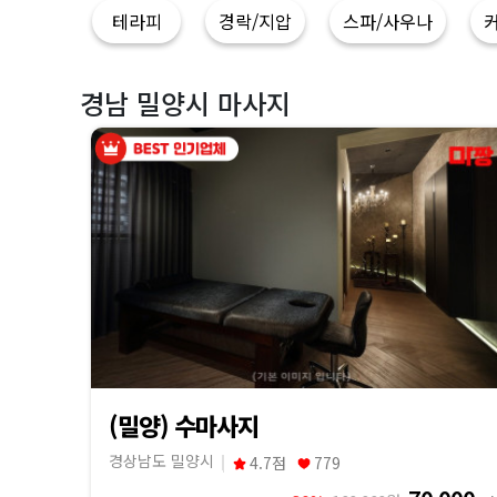
지
테라피
경락/지압
스파/사우나
|
마
경남 밀양시 마사지
짱
(밀양) 수마사지
경상남도 밀양시
4.7점
779