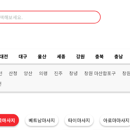
대전
대구
울산
세종
강원
충북
충남
천
산청
양산
의령
진주
창녕
창원 마산합포구
창
천
국마사지
베트남마사지
타이마사지
아로마마사지