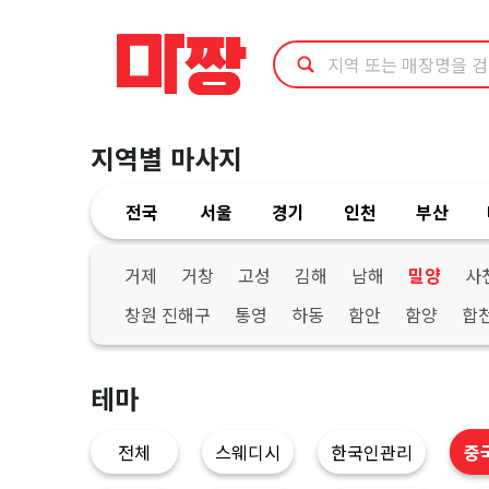
경
남
밀
지역별 마사지
양
전국
서울
경기
인천
부산
시
중
거제
거창
고성
김해
남해
밀양
사
창원 진해구
통영
하동
함안
함양
합
국
마
테마
사
전체
스웨디시
한국인관리
중