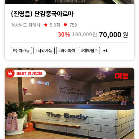
(진영읍) 단감중국아로마
경상남도 김해시
5.0점
758
70,000
30%
100,000원
원
+1
#주차가능
#샤워가능
#와이파이
#예약필수