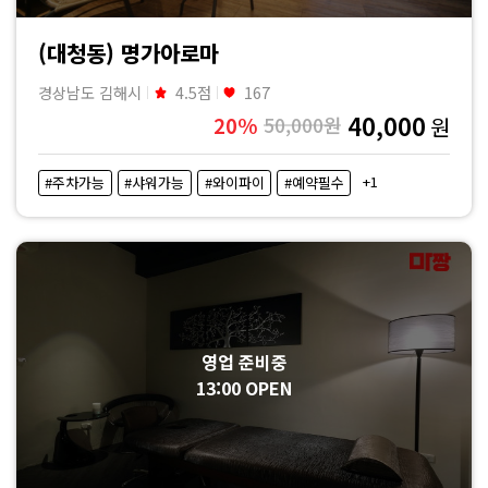
(대청동) 명가아로마
경상남도 김해시
4.5점
167
40,000
20%
50,000원
원
+1
#주차가능
#샤워가능
#와이파이
#예약필수
영업 준비중
13:00 OPEN