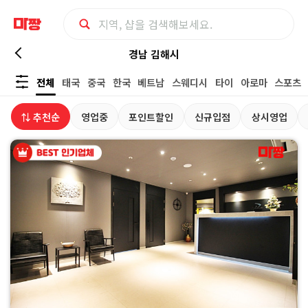
경
경남 김해시
전체
태국
중국
한국
베트남
스웨디시
타이
아로마
스포츠
남
⇅ 추천순
영업중
포인트할인
신규입점
상시영업
김
해
시
마
사
지