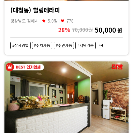
(대청동) 힐링테라피
경상남도 김해시
5.0점
778
50,000
28%
70,000원
원
+4
#상시영업
#주차가능
#수면가능
#샤워가능