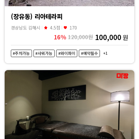
(장유동) 리아테라피
경상남도 김해시
4.5점
170
100,000
16%
120,000원
원
+1
#주차가능
#샤워가능
#와이파이
#예약필수