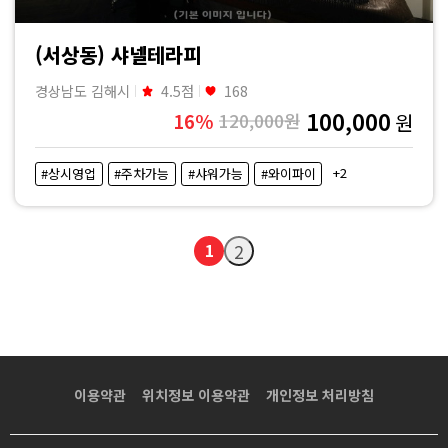
(서상동) 샤넬테라피
경상남도 김해시
4.5점
168
100,000
16%
120,000원
원
+2
#상시영업
#주차가능
#샤워가능
#와이파이
1
2
이용약관
위치정보 이용약관
개인정보 처리방침