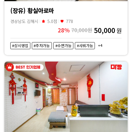
(장유) 황실아로마
경상남도 김해시
5.0점
778
50,000
28%
70,000원
원
+4
#상시영업
#주차가능
#수면가능
#샤워가능