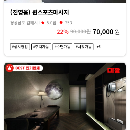
(진영읍) 퀸스포츠마사지
경상남도 김해시
5.0점
753
70,000
22%
90,000원
원
+3
#상시영업
#주차가능
#수면가능
#샤워가능