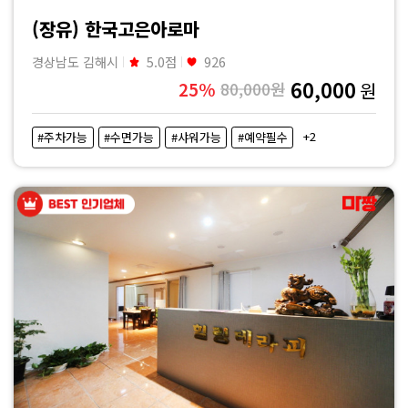
|
(장유) 한국고은아로마
마
경상남도 김해시
5.0점
926
60,000
25%
80,000원
원
짱
+2
#주차가능
#수면가능
#샤워가능
#예약필수