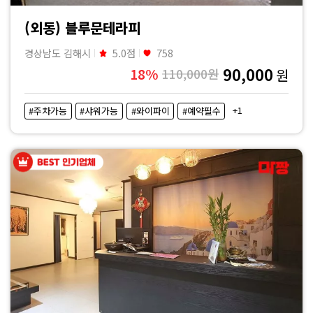
(외동) 블루문테라피
경상남도 김해시
5.0점
758
90,000
18%
110,000원
원
+1
#주차가능
#샤워가능
#와이파이
#예약필수