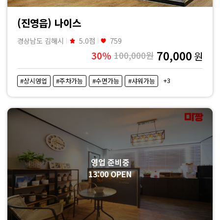
(진영읍) 나이스
경상남도 김해시
5.0점
759
70,000
30%
100,000원
원
+3
#상시영업
#주차가능
#수면가능
#샤워가능
영업 준비중
13:00 OPEN