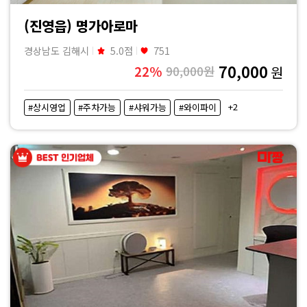
(진영읍) 명가아로마
경상남도 김해시
5.0점
751
70,000
22%
90,000원
원
+2
#상시영업
#주차가능
#샤워가능
#와이파이