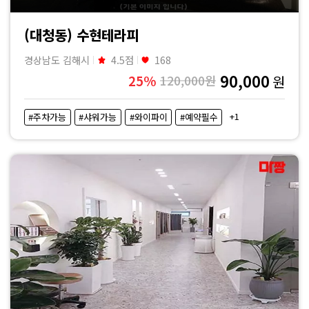
(대청동) 수현테라피
경상남도 김해시
4.5점
168
90,000
25%
120,000원
원
+1
#주차가능
#샤워가능
#와이파이
#예약필수