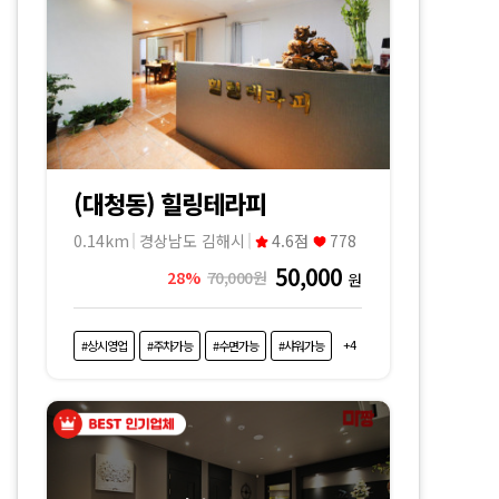
(대청동) 힐링테라피
0.14km
경상남도 김해시
4.6점
778
50,000
28%
70,000원
원
+4
#상시영업
#주차가능
#수면가능
#샤워가능