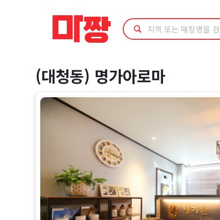
김
해
시
(대청동) 명가아로마
(대
청
동)
명
가
아