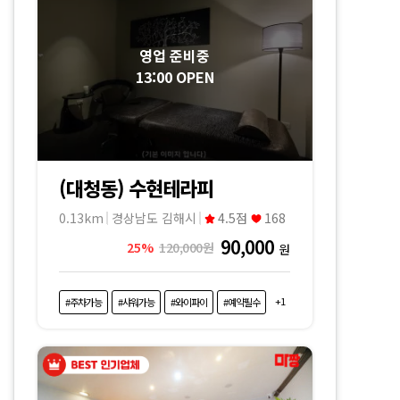
영업 준비중
13:00 OPEN
(대청동) 수현테라피
0.13km
경상남도 김해시
4.5점
168
90,000
25%
120,000원
원
+1
#주차가능
#샤워가능
#와이파이
#예약필수