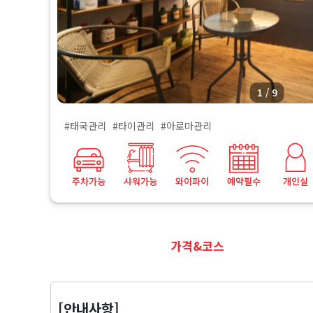
로
마
마
사
1 / 9
#태국관리
#타이관리
#아로마관리
지
가격&코스
[안내사항]