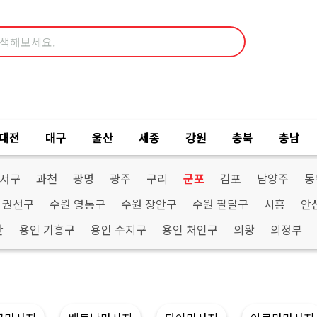
대전
대구
울산
세종
강원
충북
충남
산서구
과천
광명
광주
구리
군포
김포
남양주
동
 권선구
수원 영통구
수원 장안구
수원 팔달구
시흥
안
산
용인 기흥구
용인 수지구
용인 처인구
의왕
의정부