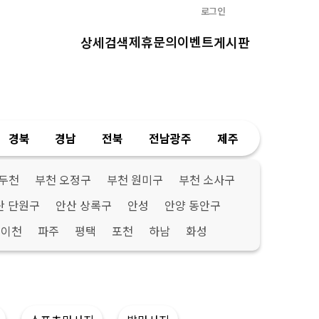
로그인
제휴문의
이벤트
상세검색
게시판
경북
경남
전북
전남광주
제주
두천
부천 오정구
부천 원미구
부천 소사구
산 단원구
안산 상록구
안성
안양 동안구
이천
파주
평택
포천
하남
화성