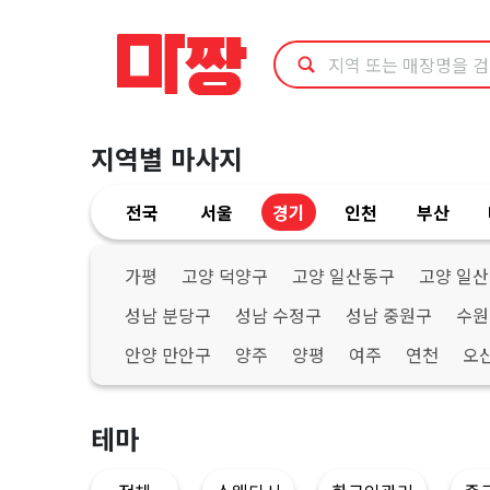
경
기
군
지역별 마사지
포
전국
서울
경기
인천
부산
시
수
가평
고양 덕양구
고양 일산동구
고양 일
성남 분당구
성남 수정구
성남 중원구
수원
면
안양 만안구
양주
양평
여주
연천
오
가
능
테마