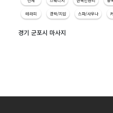
|
전체
스웨디시
한국인관리
중
마
테라피
경락/지압
스파/사우나
짱
경기 군포시 마사지