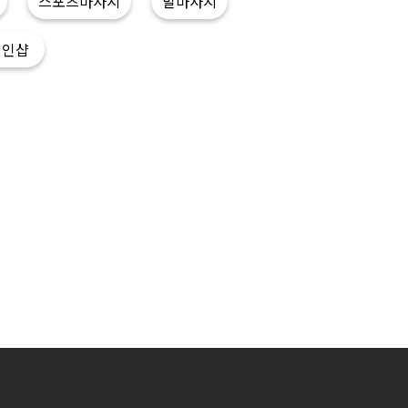
스포츠마사지
발마사지
개인샵