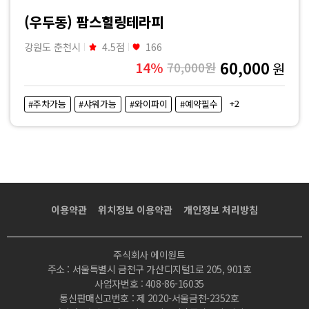
사
(우두동) 팜스힐링테라피
지
강원도 춘천시
4.5점
166
60,000
14%
70,000원
원
|
+2
#주차가능
#샤워가능
#와이파이
#예약필수
마
짱
이용약관
위치정보 이용약관
개인정보 처리방침
주식회사 에이원트
주소 : 서울특별시 금천구 가산디지털1로 205, 901호
사업자번호 : 408-86-16035
통신판매신고번호 : 제 2020-서울금천-2352호