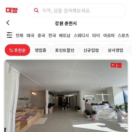
강
강원 춘천시
전체
태국
중국
한국
베트남
스웨디시
타이
아로마
스포츠
원
⇅ 추천순
영업중
포인트할인
신규입점
상시영업
춘
천
시
커
플
마