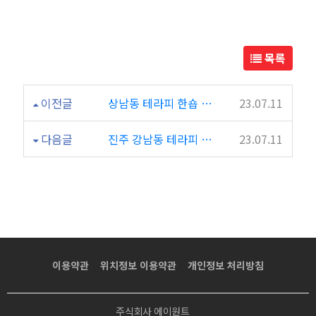
이
테
목록
라
이전글
상남동 테라피 한숍 후기
23.07.11
피
다음글
진주 강남동 테라피 리미티드 넘 조아요~
23.07.11
짱
이
에
요
이용약관
위치정보 이용약관
개인정보 처리방침
주식회사 에이원트