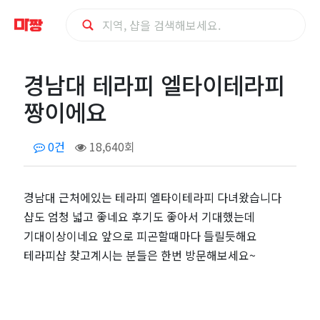
경
경남대 테라피 엘타이테라피
남
짱이에요
대
0건
18,640회
테
라
경남대 근처에있는 테라피 엘타이테라피 다녀왔습니다
샵도 엄청 넓고 좋네요 후기도 좋아서 기대했는데
피
기대이상이네요 앞으로 피곤할때마다 들릴듯해요
테라피샵 찾고계시는 분들은 한번 방문해보세요~
엘
타