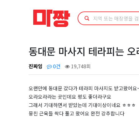
동
대
문
마
동대문 마사지 테라피는 오
사
진짜잉
0건
19,748회
지
오랜만에 동대문 갔다가 테라피 마사지도 받고왔어요
테
오라오라라는 곳인데요 평도 좋더라구요
그래서 기대하면서 받았는데 기대이상이네요 ㅎㅎㅎ
라
뭉친 근육들 싹다 풀고 왔어요 완전 강추합니다
피