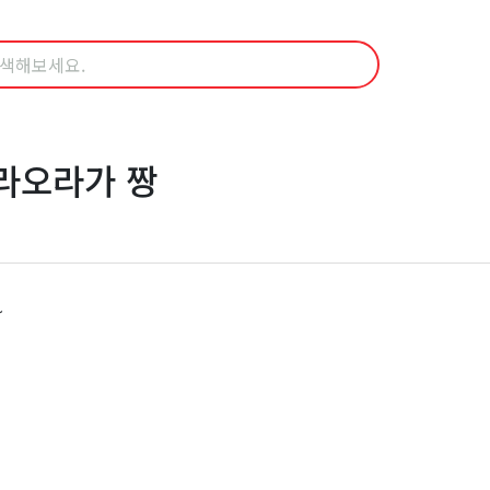
라오라가 짱
~