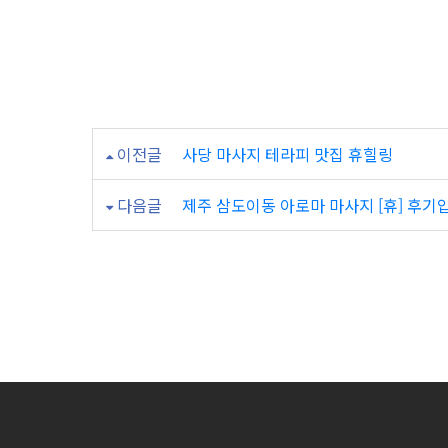
는
오
라
오
이전글
사당 마사지 테라피 맛집 휴힐링
라
다음글
제주 삼도이동 아로마 마사지 [휴] 후기
가
짱