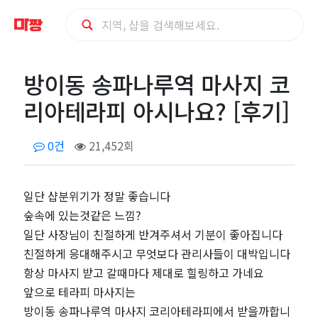
방
방이동 송파나루역 마사지 코
이
리아테라피 아시나요? [후기]
동
0건
21,452회
송
파
일단 샵분위기가 정말 좋습니다
숲속에 있는것같은 느낌?
나
일단 사장님이 친절하게 반겨주셔서 기분이 좋아집니다
친절하게 응대해주시고 무엇보다 관리사들이 대박입니다
루
항상 마사지 받고 갈때마다 제대로 힐링하고 가네요
앞으로 테라피 마사지는
역
방이동 송파나루역 마사지 코리아테라피에서 받을까합니