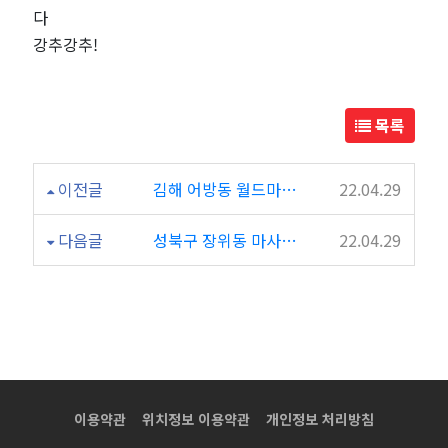
마
다
강추강추!
사
지
목록
코
이전글
김해 어방동 월드마사지 후기요 ~~
22.04.29
리
다음글
성북구 장위동 마사지샵 M타이 후기!! 이렇게곳이 있었다니~
22.04.29
아
테
라
피
이용약관
위치정보 이용약관
개인정보 처리방침