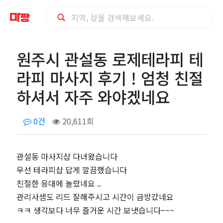
원
원주시 관설동 로제테라피 테
주
라피 마사지 후기 ! 엄청 친절
시
하셔서 자주 와야겠네요
관
0건
20,611회
설
관설동 마사지샵 다녀왔습니다
동
우선 테라피샵 답게 깔끔했습니다
로
친절한 응대에 놀랐네요 ..
관리사샘도 리드 잘해주시고 시간이 금방갔네요
제
ㅋㅋ 생각보다 너무 즐거운 시간 보냇습니다~~~