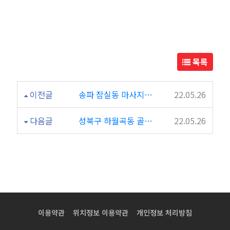
테
라
피
목록
테
이전글
송파 잠실동 마사지샵 스윗테라피 후기~ 정말 좋네요!
22.05.26
라
다음글
성북구 하월곡동 골드타이 마사지 잘해주셨어요 피로 풀고왔습니다 ㅋㅋ 후기 남깁니다
22.05.26
피
마
사
지
이용약관
위치정보 이용약관
개인정보 처리방침