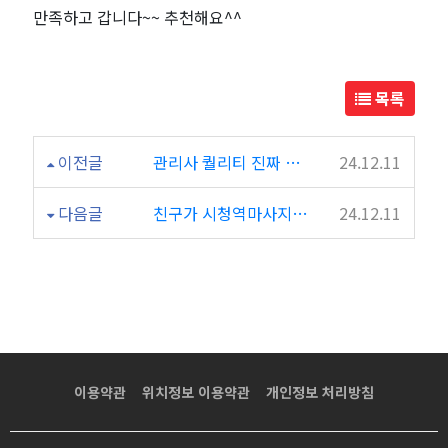
로
만족하고 갑니다~~ 추천해요^^
여
목록
기
추
이전글
관리사 퀄리티 진짜 대박이네요
24.12.11
천
다음글
친구가 시청역마사지 쉼테라피 추천해줬어요
24.12.11
해
요
^^*
이용약관
위치정보 이용약관
개인정보 처리방침