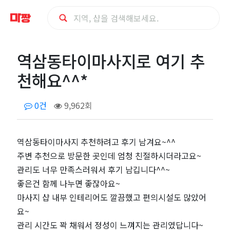
역
역삼동타이마사지로 여기 추
삼
천해요^^*
동
0건
9,962회
타
이
역삼동타이마사지 추천하려고 후기 남겨요~^^
주변 추천으로 방문한 곳인데 엄청 친절하시더라고요~
마
관리도 너무 만족스러워서 후기 남깁니다^^~
좋은건 함께 나누면 좋잖아요~
사
마사지 샵 내부 인테리어도 깔끔했고 편의시설도 많았어
요~
지
관리 시간도 꽉 채워서 정성이 느껴지는 관리였답니다~