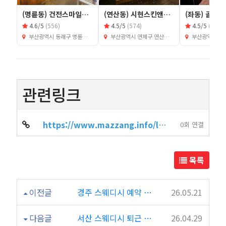
(명륜동) 건전스마일테라피
(연산동) 시현스킨앤바디케어
(좌동) 골드
4.6/5
(556)
4.5/5
(574)
4.5/5
(659)
부산광역시 동래구 명륜동 401-1
부산광역시 연제구 연산동 1241-5
부산광역시 해운대구 좌
관련링크
https://www.mazzang.info/location_shop.php?sido=%EB%B6%80%EC%82%B0&gug…
0회 연결
목록
이전글
경주 스웨디시 예약 많은 인기 샵 추천 5곳
26.05.21
다음글
서산 스웨디시 퇴근 후 힐링하기 좋은 인기 샵 BEST 5
26.04.29