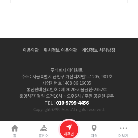
이용약관
위치정보 이용약관
개인정보 처리방침
주식회사 에이원트
주소 : 서울특별시 금천구 가산디지털1로 205, 901호
사업자번호 : 408-86-16035
통신판매신고번호 : 제 2020-서울금천-2352호
운영시간: 평일 오전10시 ~ 오후6시 / 주말,공휴일 휴무
010-9799-4456
TEL :
Copyright ©에이원트 .All rights reserved.
내주변
홈
홈케어
지역
더보기