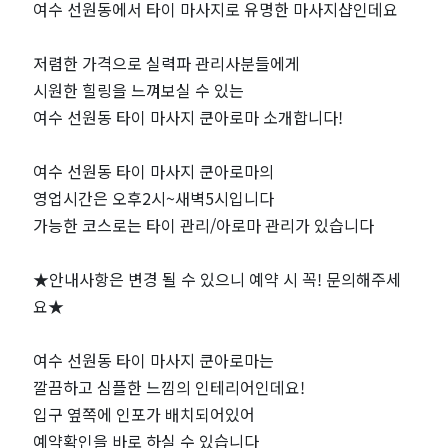
인
여수 선원동에서 타이 마사지로 유명한 마사지샵인데요
기
저렴한 가격으로 실력파 관리사분들에게
시원한 힐링을 느껴보실 수 있는
마
여수 선원동 타이 마사지 쿤아로마 소개합니다!
사
여수 선원동 타이 마사지 쿤아로마의
지
영업시간은 오후2시~새벽5시입니다
가능한 코스로는 타이 관리/아로마 관리가 있습니다
샵
★안내사항은 변경 될 수 있으니 예약 시 꼭! 문의해주세
추
요★
천
여수 선원동 타이 마사지 쿤아로마는
｜
깔끔하고 심플한 느낌의 인테리어인데요!
입구 옆쪽에 인포가 배치되어있어
마
예약확인을 바로 하실 수 있습니다