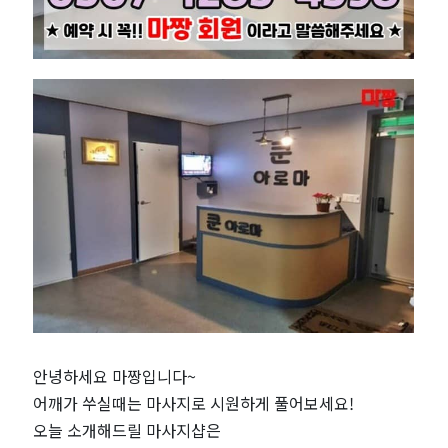
사
지
쿤
아
로
마
｜
근
안녕하세요 마짱입니다~
처
어깨가 쑤실때는 마사지로 시원하게 풀어보세요!
오늘 소개해드릴 마사지샵은