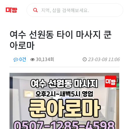
여
여수 선원동 타이 마사지 쿤
수
아로마
선
0건
30,134회
23-03-08 11:06
원
동
타
이
마