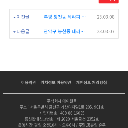
이전글
부평 청천동 테라피 마사지 고운테라피
23.03.08
다음글
관악구 봉천동 테라피 마사지 지우마사지
23.03.07
이용약관
위치정보 이용약관
개인정보 처리방침
주식회사 에이원트
주소 : 서울특별시 금천구 가산디지털1로 205, 901호
사업자번호 : 408-86-16035
통신판매신고번호 : 제 2020-서울금천-2352호
운영시간: 평일 오전10시 ~ 오후6시 / 주말,공휴일 휴무