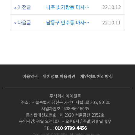
이전글
나주 빛가람동 마사지 타이 마사지 킹타이스파
22.10.12
다음글
남동구 만수동 마사지 타이 마사지 킹마사지
22.10.11
이용약관
위치정보 이용약관
개인정보 처리방침
주식회사 에이원트
주소 : 서울특별시 금천구 가산디지털1로 205, 901호
사업자번호 : 408-86-16035
통신판매신고번호 : 제 2020-서울금천-2352호
운영시간: 평일 오전10시 ~ 오후6시 / 주말,공휴일 휴무
010-9799-4456
TEL :
Copyright ©에이원트 .All rights reserved.