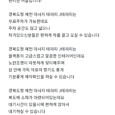
근
편리한 어플입니다!
처
경북도청 예천 마사지 테라피 J테라피는
무료주차가 가능한데요
인
주차 공간도 많고 넓으니
차가있으신분들은 편하게 차를 끌고 오실 수 있습니다
기
마
경북도청 예천 마사지 테라피 J테라피는
블랙톤의 고급스럽고 깔끔한 인테리어인데요
사
노란조명이 따뜻하게 맞이해주며
샵 안에 가득 아로마 향기도 풍겨
지
기분좋게 예약확인을 하실 수 있습니다
샵
경북도청 예천 마사지 테라피 J테라피는
복도에 소파가 마련되어있는데요
추
대기시간이 있을시에 편하게 앉아서
천
대기하실 수 있습니다