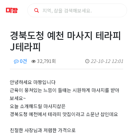
경
경북도청 예천 마사지 테라피
북
J테라피
도
0건
32,791회
22-10-12 12:01
청
예
안녕하세요 마짱입니다
근육이 뭉쳐있는 느낌이 들때는 시원하게 마사지를 받아
천
보세요~
오늘 소개해드릴 마사지샵은
마
경북도청 예천에서 테라피 맛집이라고 소문난 샵인데요
사
친절한 사장님과 저렴한 가격으로