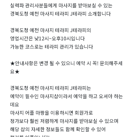
지
실력파 관리사분들에게 마사지를 받아보실 수 있는
경북도청 예천 마사지 테라피 J테라피 소개합니다
테
경북도청 예천 마사지 테라피 J테라피의
라
영업시간은 낮12시~오후10시입니다
가능한 코스로는 테라피 관리가 있습니다
피
J
★안내사항은 변경 될 수 있으니 예약 시 꼭! 문의해주세
요★
테
경북도청 예천 마사지 테라피 J테라피는
라
예약이 필수인 마사지샵이라서 예약을 하고 오셔야 하는
데요
피
마사지 어플 마짱을 이용하시면 회원가로
정가보다 훨씬 저렴하게 마사지를 받아보실 수 있으며
｜
해당 샵의 자세한 정보들도 함께 확인할 수 있어