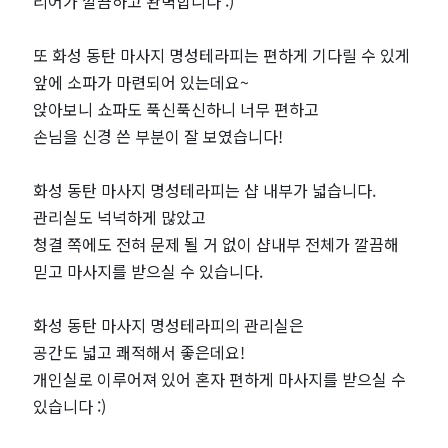
인
리어가 깔끔하고 완벽합니다 :)
기
또 화성 동탄 마사지 명성테라피는 편하게 기다릴 수 있게
앞에 소파가 마련되어 있는데요~
마
앉아보니 쇼파도 푹신푹신하니 너무 편하고
손님을 신경 쓴 부분이 잘 보였습니다!
사
지
화성 동탄 마사지 명성테라피는 샵 내부가 넓습니다.
관리실도 넉넉하게 많았고
샵
청결 쪽에도 전혀 문제 될 거 없이 샵내부 전체가 깔끔해
믿고 마사지를 받으실 수 있습니다.
추
화성 동탄 마사지 명성테라피의 관리실은
천
공간도 넓고 쾌적해서 좋은데요!
개인실로 이루어져 있어 혼자 편하게 마사지를 받으실 수
｜
있습니다 :)
마