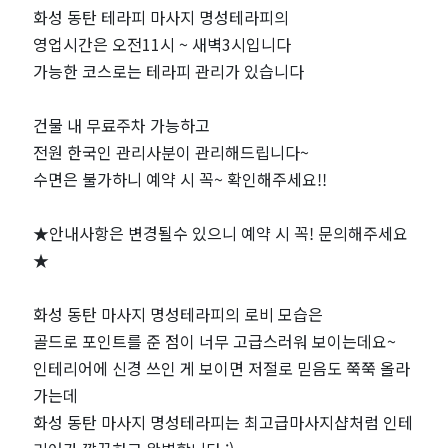
사
화성 동탄 테라피 마사지 명성테라피의
영업시간은 오전11시 ~ 새벽3시입니다
지
가능한 코스로는 테라피 관리가 있습니다
"명
건물 내 무료주차 가능하고
전원 한국인 관리사분이 관리해드립니다~
성
수면은 불가하니 예약 시 꼭~ 확인해주세요!!
테
★안내사항은 변경될수 있으니 예약 시 꼭! 문의해주세요
라
★
피"｜
화성 동탄 마사지 명성테라피의 로비 모습은
골드로 포인트를 준 점이 너무 고급스러워 보이는데요~
근
인테리어에 신경 쓰인 게 보이면 저절로 믿음도 쭉쭉 올라
가는데
처
화성 동탄 마사지 명성테라피는 최고급마사지샵처럼 인테