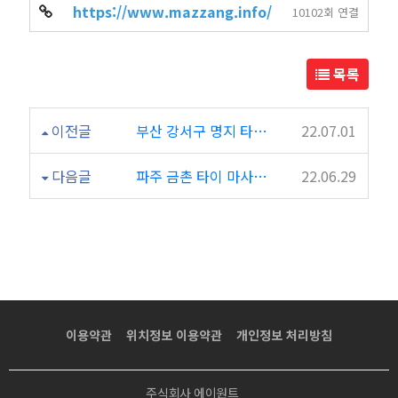
https://www.mazzang.info/
10102회 연결
목록
이전글
부산 강서구 명지 타이 마사지 "창아로마테라피"
22.07.01
다음글
파주 금촌 타이 마사지 "마싸마싸"
22.06.29
이용약관
위치정보 이용약관
개인정보 처리방침
주식회사 에이원트