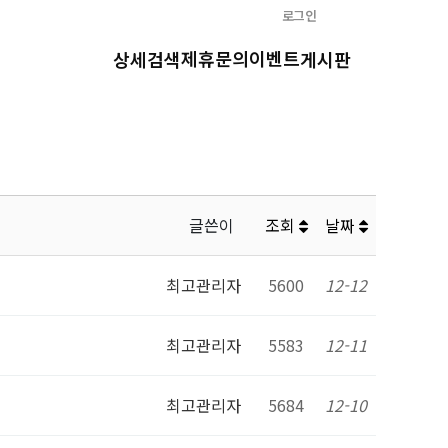
로그인
제휴문의
이벤트
상세검색
게시판
글쓴이
조회
날짜
최고관리자
5600
12-12
최고관리자
5583
12-11
최고관리자
5684
12-10