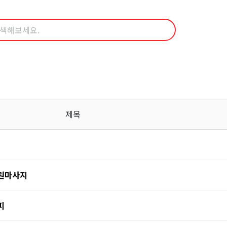
제목
정원마사지
피