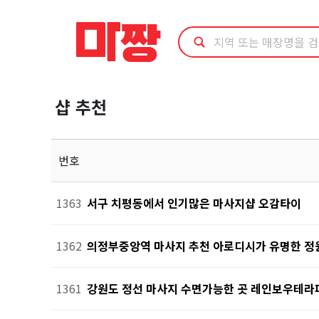
마
사
지
샵 추천
샵
추
번호
천
1363
서구 치평동에서 인기많은 마사지샵 오감타이
1362
의정부중앙역 마사지 추천 아로디시가 유명한 
1361
강원도 정선 마사지 수면가능한 곳 레인보우테라