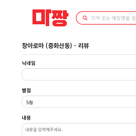
마
사
지
창아로마 (중화산동) - 리뷰
최
저
닉네임
가
예
별점
약
내용
·