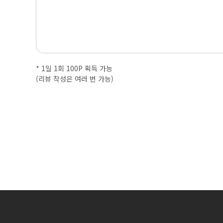
내
근
처
마
* 1일 1회 100P 획득 가능
(리뷰 작성은 여러 번 가능)
사
지
샵
가
격
비