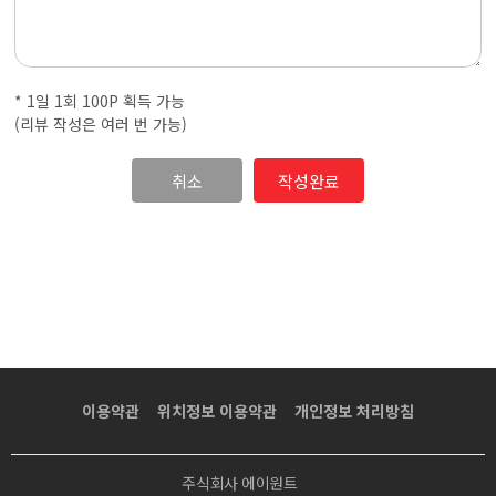
·
내
* 1일 1회 100P 획득 가능
근
(리뷰 작성은 여러 번 가능)
처
취소
마
사
지
샵
이용약관
위치정보 이용약관
개인정보 처리방침
가
주식회사 에이원트