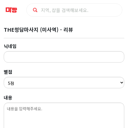
마
THE청담마사지 (미사역) - 리뷰
사
닉네임
지
최
별점
저
가
내용
예
약