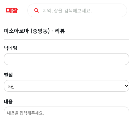
마
미소아로마 (중앙동) - 리뷰
사
닉네임
지
최
별점
저
가
내용
예
약