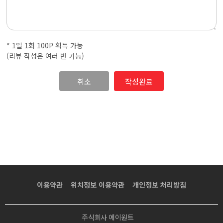
·
내
* 1일 1회 100P 획득 가능
근
(리뷰 작성은 여러 번 가능)
처
취소
마
사
지
샵
이용약관
위치정보 이용약관
개인정보 처리방침
가
주식회사 에이원트