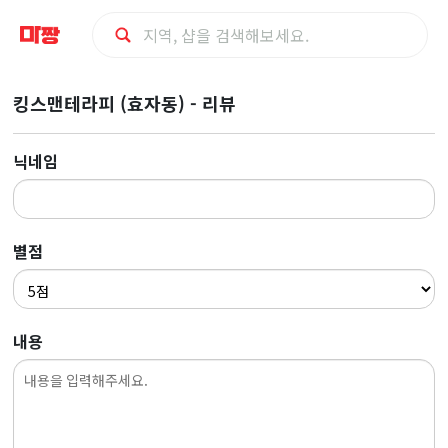
마
킹스맨테라피 (효자동) - 리뷰
사
닉네임
지
최
별점
저
가
내용
예
약