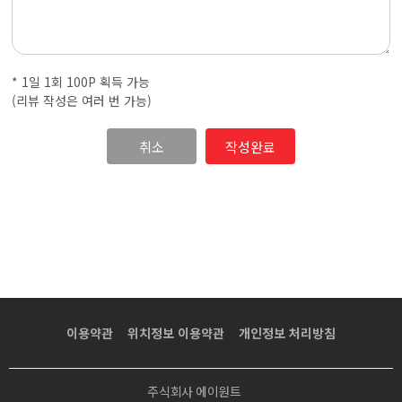
·
내
* 1일 1회 100P 획득 가능
근
(리뷰 작성은 여러 번 가능)
처
취소
마
사
지
샵
이용약관
위치정보 이용약관
개인정보 처리방침
가
주식회사 에이원트