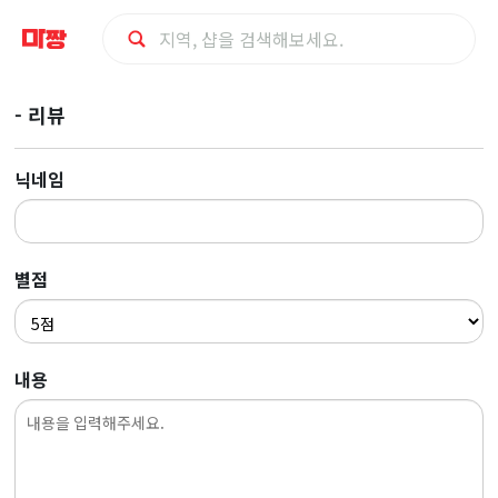
마
- 리뷰
사
닉네임
지
최
별점
저
가
내용
예
약