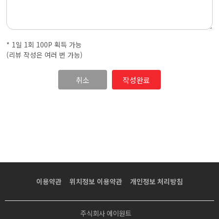
·
내
* 1일 1회 100P 획득 가능
근
(리뷰 작성은 여러 번 가능)
처
취소
마
사
지
샵
이용약관
위치정보 이용약관
개인정보 처리방침
가
주식회사 에이원트