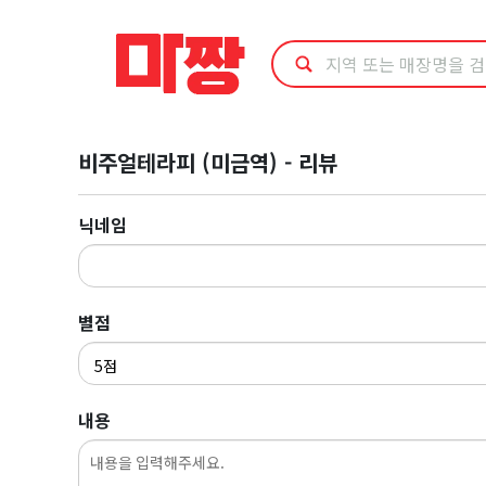
마
사
지
비주얼테라피 (미금역) - 리뷰
최
저
닉네임
가
예
별점
약
내용
·