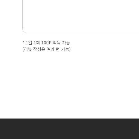
내
근
처
마
* 1일 1회 100P 획득 가능
(리뷰 작성은 여러 번 가능)
사
지
샵
가
격
비