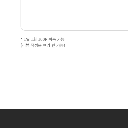
내
근
처
마
* 1일 1회 100P 획득 가능
(리뷰 작성은 여러 번 가능)
사
지
샵
가
격
비