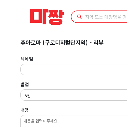
마
사
지
휴아로마 (구로디지털단지역) - 리뷰
최
저
닉네임
가
예
별점
약
내용
·