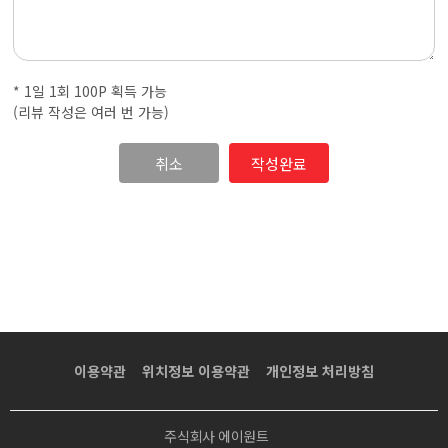
·
내
* 1일 1회 100P 획득 가능
근
(리뷰 작성은 여러 번 가능)
처
취소
마
사
지
샵
이용약관
위치정보 이용약관
개인정보 처리방침
가
주식회사 에이원트