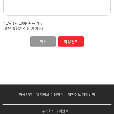
·
내
* 1일 1회 100P 획득 가능
근
(리뷰 작성은 여러 번 가능)
처
취소
마
사
지
샵
이용약관
위치정보 이용약관
개인정보 처리방침
가
주식회사 에이원트