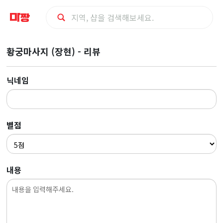
마
황궁마사지 (장현) - 리뷰
사
닉네임
지
최
별점
저
가
내용
예
약