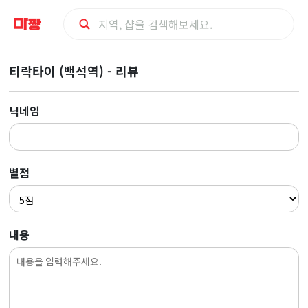
마
티락타이 (백석역) - 리뷰
사
닉네임
지
최
별점
저
가
내용
예
약