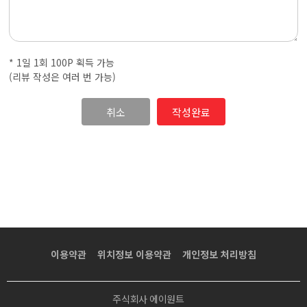
·
내
* 1일 1회 100P 획득 가능
근
(리뷰 작성은 여러 번 가능)
처
취소
마
사
지
샵
이용약관
위치정보 이용약관
개인정보 처리방침
가
주식회사 에이원트