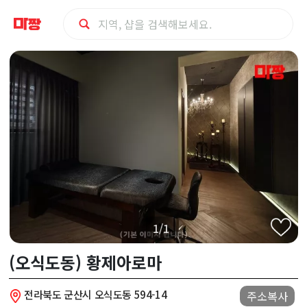
군
산
시
(오
식
도
1/1
동)
(오식도동) 황제아로마
황
전라북도 군산시 오식도동 594-14
주소복사