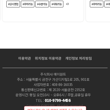
+3
#상시영업
#주차가능
#수면가능
#샤워가능
#주차가능
#
이용약관
위치정보 이용약관
개인정보 처리방침
주식회사 에이원트
주소 : 서울특별시 금천구 가산디지털1로 205, 901호
사업자번호 : 408-86-16035
통신판매신고번호 : 제 2020-서울금천-2352호
운영시간: 평일 오전10시 ~ 오후6시 / 주말,공휴일 휴무
010-9799-4456
TEL :
Copyright ©에이원트 .All rights reserved.
영업시간이 아니라 예약이 어려울 수 있습니다.