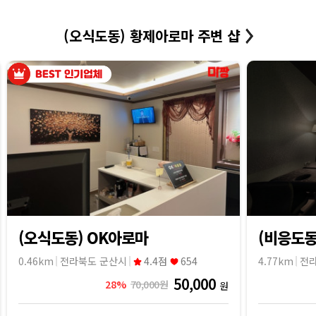
(오식도동) 황제아로마 주변 샵
(오식도동) OK아로마
(비응도동
0.46km
전라북도 군산시
4.4점
654
4.77km
전
50,000
28%
70,000원
원