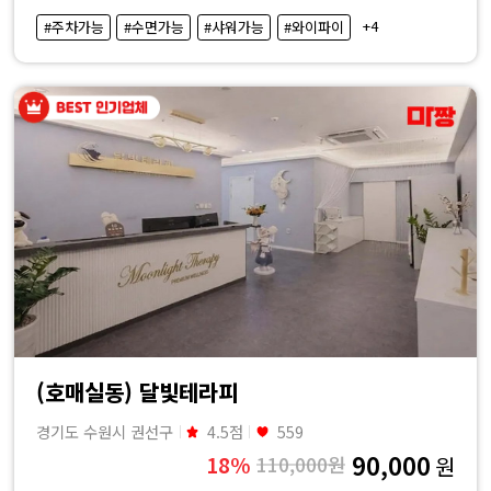
·
+4
#주차가능
#수면가능
#샤워가능
#와이파이
내
근
처
마
사
지
샵
(호매실동) 달빛테라피
가
경기도 수원시 권선구
4.5점
559
90,000
18%
110,000원
원
격