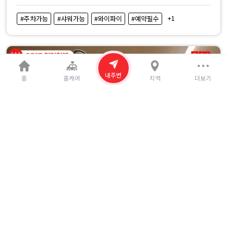
+1
#주차가능
#샤워가능
#와이파이
#예약필수
내주변
홈
홈케어
지역
더보기
(호매실) 소담테라피
경기도 수원시 권선구
4.5점
409
100,000
28%
140,000원
원