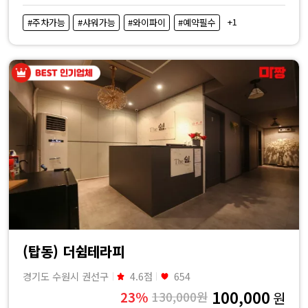
+1
#주차가능
#샤워가능
#와이파이
#예약필수
(탑동) 더쉼테라피
경기도 수원시 권선구
4.6점
654
100,000
23%
130,000원
원