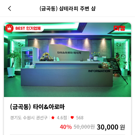
(금곡동) 샵테라피 주변 샵
마
사
지
최
저
가
예
(금곡동) 타이&아로마
경기도 수원시 권선구
4.6점
568
약
30,000
40%
50,000원
원