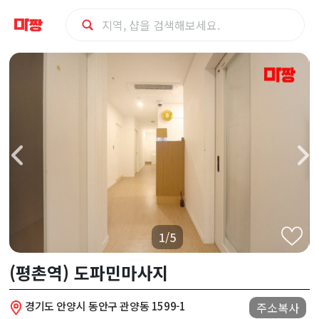
안
양
시
동
안
구
1/5
(평
(평촌역) 도파민마사지
촌
경기도 안양시 동안구 관양동 1599-1
주소복사