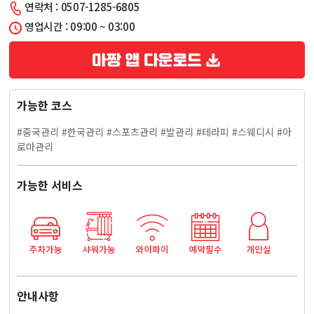
연락처 : 0507-1285-6805
역)
영업시간 : 09:00 ~ 03:00
도
파
가능한 코스
민
#중국관리 #한국관리 #스포츠관리 #발관리 #테라피 #스웨디시 #아
마
로마관리
사
가능한 서비스
지
마
사
안내사항