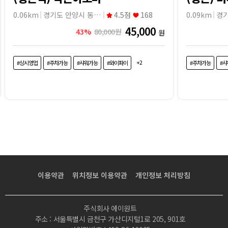
0.06km
경기도 안양시 동안구
4.5점
168
0.09km
45,000
43%
80,000원
원
+2
#상시영업
#주차가능
#샤워가능
#와이파이
#주차가능
#
이용약관
위치정보 이용약관
개인정보 처리방침
주식회사 에이원트
주소 : 서울특별시 금천구 가산디지털1로 205, 901호