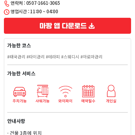
연락처 : 0507-1661-3065
동)
영업시간 : 11:00 ~ 04:00
미
스
가능한 코스
타
#태국관리 #타이관리 #테라피 #스웨디시 #아로마관리
이
가능한 서비스
마
사
지
안내사항
· 건물 3층에 위치