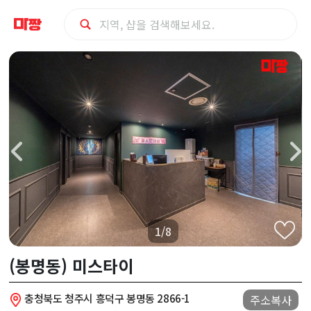
청
주
시
흥
덕
구
1/8
(봉
(봉명동) 미스타이
명
충청북도 청주시 흥덕구 봉명동 2866-1
주소복사