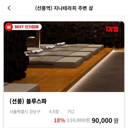
(선릉역) 지나테라피 주변 샵
마
사
지
최
저
가
예
(선릉) 블루스파
서울특별시 강남구
4.5점
752
약
90,000
18%
110,000원
원