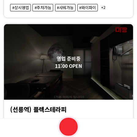
·
+2
#상시영업
#주차가능
#샤워가능
#와이파이
내
근
처
마
영업 준비중
11:00 OPEN
사
지
샵
(선릉역) 플렉스테라피
가
서울특별시 강남구
4.5점
169
120,000
14%
140,000원
원
격
내주변
홈
홈케어
지역
더보기